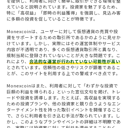
を提供し、利用者に向けて簡単に取引ができる環境を整
えていると説明されています。投資家を魅了するため、
特に「高収益」「即時の利益獲得」を強調し、見込み客
に多額の投資を促していることが特徴です。
Monexcoinは、ユーザーに対して仮想通貨の売買や投
資をサポートするための取引所であるかのように見せか
けています。しかし、実際にはその運営体制やサービス
内容が不透明であり、多くの仮想通貨取引所と異なり、
規制当局に登録されていないことが大きな問題です。こ
れにより、
合法的な運営が行われていない可能性が高い
とされています。信頼性の低さやリスクが顕著であるこ
とが、このサイトを利用する上での警戒すべき点です。
Monexcoinはまた、利用者に対して「わずかな投資で
巨額の利益を得られる」といった宣伝文句を掲げ、トレ
ードや投資を誘導します。たとえば、高収益を実現する
ための投資プランや、他の投資家と競り合うようなエン
ターテイメント性を持った取引イベントを開催すること
で、さらに利用者を引き込む手法が取られています。し
かし、このようなプランやイベントの詳細は不明瞭であ
り、実際には投資家に対して利益を還元することなく、