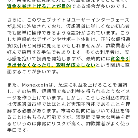
資金を巻き上げることが目的
である場合が多いのです。
さらに、このウェブサイトはユーザーインターフェース
が非常に洗練されており、仮想通貨に詳しくない初心者
でも簡単に操作できるような設計がされています。こう
した直感的なデザインやサポート体制は、正当な仮想通
貨取引所と同様に見えるかもしれませんが、詐欺業者が
好んで採用する手法でもあります。多くの利用者は、安
心感を抱いて投資を開始しますが、最終的には
資金を引
き出せなくなったり、取引が成立しない
という問題に直
面することが多いです。
また、Monexcoinは、急速に利益を上げることを強調
し、その結果、短期間で高い利益を得られるようなイメ
ージを作り上げています。しかし、こうした利益の約束
は仮想通貨市場ではほとんど実現不可能であることを理
解する必要があります。市場の動向に基づいて利益を得
ることはもちろん可能ですが、短期間で莫大な利益を得
るというのは非常にリスクが高く、詐欺業者がよく使う
手口です。