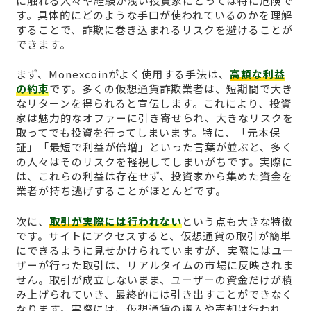
に触れる人々や経験が浅い投資家にとっては特に危険で
す。具体的にどのような手口が使われているのかを理解
することで、詐欺に巻き込まれるリスクを避けることが
できます。
まず、Monexcoinがよく使用する手法は、
高額な利益
の約束
です。多くの仮想通貨詐欺業者は、短期間で大き
なリターンを得られると宣伝します。これにより、投資
家は魅力的なオファーに引き寄せられ、大きなリスクを
取ってでも投資を行ってしまいます。特に、「元本保
証」「最短で利益が倍増」といった言葉が並ぶと、多く
の人々はそのリスクを軽視してしまいがちです。実際に
は、これらの利益は存在せず、投資家から集めた資金を
業者が持ち逃げすることがほとんどです。
次に、
取引が実際には行われない
という点も大きな特徴
です。サイトにアクセスすると、仮想通貨の取引が簡単
にできるように見せかけられていますが、実際にはユー
ザーが行った取引は、リアルタイムの市場に反映されま
せん。取引が成立しないまま、ユーザーの資金だけが積
み上げられていき、最終的には引き出すことができなく
なります。実際には、仮想通貨の購入や売却は行われ