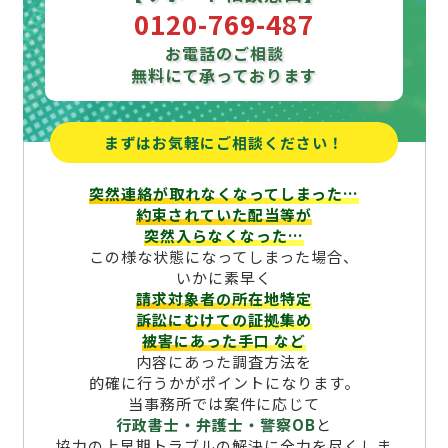
0120-769-487
お電話のご相談
無料にて承っております
まずはお気軽にご相談ください！
突然連絡が取れなくなってしまった…
約束されていた配当等が
突然入らなくなった…
この様な状態になってしまった場合、
いかに素早く
請求対象者の所在地特定
訴訟にむけての証拠集め
被害にあった手口
など
内容にあった調査方法を
的確に行うかがポイントになります。
当事務所では案件に応じて
行政書士・弁護士・警察OB
と
協力の上早期トラブルの解決に全力を尽くしま