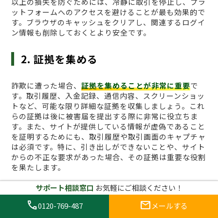
以上の損失を防ぐためには、冷静に取引を停止し、プラ
ットフォームへのアクセスを避けることが最も効果的で
す。ブラウザのキャッシュをクリアし、関連するログイ
ン情報も削除しておくとより安全です。
2. 証拠を集める
詐欺に遭った場合、
証拠を集めることが非常に重要
で
す。取引履歴、入金記録、通信内容、スクリーンショッ
トなど、可能な限り詳細な証拠を収集しましょう。これ
らの証拠は後に被害届を提出する際に非常に役立ちま
す。また、サイトが提供している情報が虚偽であること
を証明するためにも、取引履歴や取引画面のキャプチャ
は必須です。特に、引き出しができないことや、サイト
からの不正な要求があった場合、その証拠は重要な役割
を果たします。
サポート相談窓口
お気軽にご相談ください！
3. 詐欺サイトに関する通報を行う
call
mail
0120-769-487
メールする