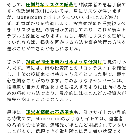
そして、
圧倒的なリスクの隠蔽
も詐欺業者の常套手段で
す。仮想通貨取引においては、常にリスクが伴います
が、Monexcoinではリスクについてはほとんど触れ
ず、利益ばかりを強調します。投資家が最も重要視すべ
き「リスク管理」の情報が欠如しており、これが後々ト
ラブルの原因となります。もし、事前にリスクを理解し
ていたならば、損失を回避する方法や資金管理の方法を
選ぶことができたかもしれません。
さらに、
投資家同士を競わせるような仕掛け
も見受けら
れます。時には、他の投資家との「コンテスト」を開催
し、上位の投資家には特典を与えるといった形で、競争
心を煽ることがあります。このようなキャンペーンは、
投資家が自分の資金をさらに投入するように仕向けるた
めの巧妙な方法であり、最終的にはほとんどの投資家が
損失を抱えることになります。
最後に、
運営者情報の不透明さ
も、詐欺サイトの典型的
な特徴です。Monexcoinのようなサイトでは、運営者
の名前や会社情報、連絡先がほとんど明記されていない
ことが多く、信頼できる取引所とは言い難い状況です。