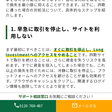
で損失を最小限に抑えることができます。以下に、詐欺
に遭った場合の対処法について、具体的なステップを紹
介します。
1. 早急に取引を停止し、サイトを利
用しない
まず最初にすべきことは、
すぐに取引を停止し、Long
Investmentへのアクセスをやめること
です。詐欺サイ
トで取引を続けることは、さらに資金を失うリスクを高
めます。すでに資金を投入してしまった場合でも、これ
以上の損失を防ぐためには、冷静に取引を停止し、プラ
ットフォームへのアクセスを避けることが最も効果的で
す。ブラウザのキャッシュをクリアし、関連するログイ
ン情報も削除しておくとより安全です。
サポート相談窓口
お気軽にご相談ください！
2. 証拠を集める
call
mail
0120-769-487
メールする