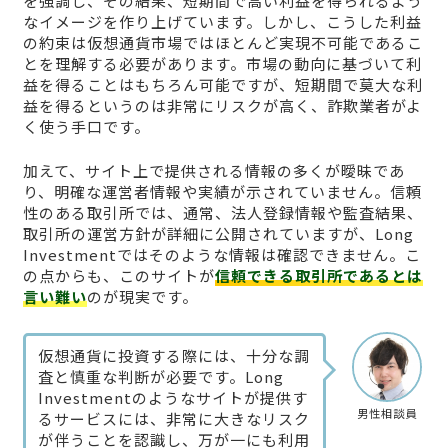
を強調し、その結果、短期間で高い利益を得られるよう
なイメージを作り上げています。しかし、こうした利益
の約束は仮想通貨市場ではほとんど実現不可能であるこ
とを理解する必要があります。市場の動向に基づいて利
益を得ることはもちろん可能ですが、短期間で莫大な利
益を得るというのは非常にリスクが高く、詐欺業者がよ
く使う手口です。
加えて、サイト上で提供される情報の多くが曖昧であ
り、明確な運営者情報や実績が示されていません。信頼
性のある取引所では、通常、法人登録情報や監査結果、
取引所の運営方針が詳細に公開されていますが、Long
Investmentではそのような情報は確認できません。こ
の点からも、このサイトが
信頼できる取引所であるとは
言い難い
のが現実です。
仮想通貨に投資する際には、十分な調
査と慎重な判断が必要です。Long
Investmentのようなサイトが提供す
男性相談員
るサービスには、非常に大きなリスク
が伴うことを認識し、万が一にも利用