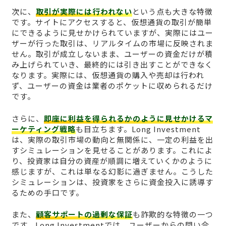
次に、
取引が実際には行われない
という点も大きな特徴
です。サイトにアクセスすると、仮想通貨の取引が簡単
にできるように見せかけられていますが、実際にはユー
ザーが行った取引は、リアルタイムの市場に反映されま
せん。取引が成立しないまま、ユーザーの資金だけが積
み上げられていき、最終的には引き出すことができなく
なります。実際には、仮想通貨の購入や売却は行われ
ず、ユーザーの資金は業者のポケットに収められるだけ
です。
さらに、
即座に利益を得られるかのように見せかけるマ
ーケティング戦略
も目立ちます。Long Investment
は、実際の取引市場の動向と無関係に、一定の利益を出
すシミュレーションを見せることがあります。これによ
り、投資家は自分の資産が順調に増えていくかのように
感じますが、これは単なる幻影に過ぎません。こうした
シミュレーションは、投資家をさらに資金投入に誘導す
るための手口です。
また、
顧客サポートの過剰な保証
も詐欺的な特徴の一つ
です。Long Investmentでは、ユーザーからの問い合