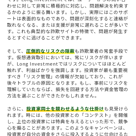
わせに対して非常に積極的に対応し、問題解決を約束す
るかのように振る舞います。しかし、実際にはこのサポ
ートは表面的なものであり、問題が深刻化すると連絡が
取れなくなる、または支援が非常に遅れることが多いで
す。これも典型的な詐欺サイトの特徴で、問題が発生す
るとすぐに逃げることができます。
そして、
圧倒的なリスクの隠蔽
も詐欺業者の常套手段で
す。仮想通貨取引においては、常にリスクが伴います
が、Long Investmentではリスクについてはほとんど
触れず、利益ばかりを強調します。投資家が最も重要視
すべき「リスク管理」の情報が欠如しており、これが
後々トラブルの原因となります。もし、事前にリスクを
理解していたならば、損失を回避する方法や資金管理の
方法を選ぶことができたかもしれません。
さらに、
投資家同士を競わせるような仕掛け
も見受けら
れます。時には、他の投資家との「コンテスト」を開催
し、上位の投資家には特典を与えるといった形で、競争
心を煽ることがあります。このようなキャンペーンは、
投資家が自分の資金をさらに投入するように仕向けるた