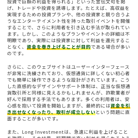
投資で巨額の利益を得られる」といった宣伝文句を掲
げ、トレードや投資を誘導します。たとえば、高収益を
実現するための投資プランや、他の投資家と競り合うよ
うなエンターテイメント性を持った取引イベントを開催
することで、さらに利用者を引き込む手法が取られてい
ます。しかし、このようなプランやイベントの詳細は不
明瞭であり、実際には投資家に対して利益を還元するこ
となく、
資金を巻き上げることが目的
である場合が多い
のです。
さらに、このウェブサイトはユーザーインターフェース
が非常に洗練されており、仮想通貨に詳しくない初心者
でも簡単に操作できるような設計がされています。こう
した直感的なデザインやサポート体制は、正当な仮想通
貨取引所と同様に見えるかもしれませんが、詐欺業者が
好んで採用する手法でもあります。多くの利用者は、安
心感を抱いて投資を開始しますが、最終的には
資金を引
き出せなくなったり、取引が成立しない
という問題に直
面することが多いです。
また、Long Investmentは、急速に利益を上げること