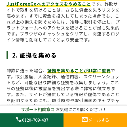
JustForexGoへのアクセスをやめること
です。詐欺サ
イトで取引を続けることは、さらに資金を失うリスクを
高めます。すでに資金を投入してしまった場合でも、こ
れ以上の損失を防ぐためには、冷静に取引を停止し、プ
ラットフォームへのアクセスを避けることが最も効果的
です。ブラウザのキャッシュをクリアし、関連するログ
イン情報も削除しておくとより安全です。
2. 証拠を集める
詐欺に遭った場合、
証拠を集めることが非常に重要
で
す。取引履歴、入金記録、通信内容、スクリーンショッ
トなど、可能な限り詳細な証拠を収集しましょう。これ
らの証拠は後に被害届を提出する際に非常に役立ちま
す。また、サイトが提供している情報が虚偽であること
を証明するためにも、取引履歴や取引画面のキャプチャ
は必須です。特に、引き出しができないことや、サイト
サポート相談窓口
お気軽にご相談ください！
からの不正な要求があった場合、その証拠は重要な役割
を果たします。
call
mail
0120-769-487
メールする