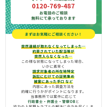
0120-769-487
お電話のご相談
無料にて承っております
まずはお気軽にご相談ください！
突然連絡が取れなくなってしまった…
約束されていた配当等が
突然入らなくなった…
この様な状態になってしまった場合、
いかに素早く
請求対象者の所在地特定
訴訟にむけての証拠集め
被害にあった手口
など
内容にあった調査方法を
的確に行うかがポイントになります。
当事務所では案件に応じて
行政書士・弁護士・警察OB
と
協力の上早期トラブルの解決に全力を尽くしま