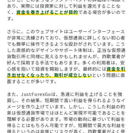
あり、実際には投資家に対して利益を還元することな
く、
資金を巻き上げることが目的
である場合が多いので
す。
さらに、このウェブサイトはユーザーインターフェース
が非常に洗練されており、仮想通貨に詳しくない初心者
でも簡単に操作できるような設計がされています。こう
した直感的なデザインやサポート体制は、正当な仮想通
貨取引所と同様に見えるかもしれませんが、詐欺業者が
好んで採用する手法でもあります。多くの利用者は、安
心感を抱いて投資を開始しますが、最終的には
資金を引
き出せなくなったり、取引が成立しない
という問題に直
面することが多いです。
また、JustForexGoは、急速に利益を上げることを強
調し、その結果、短期間で高い利益を得られるようなイ
メージを作り上げています。しかし、こうした利益の約
束は仮想通貨市場ではほとんど実現不可能であることを
理解する必要があります。市場の動向に基づいて利益を
得ることはもちろん可能ですが、短期間で莫大な利益を
得るというのは非常にリスクが高く、詐欺業者がよく使