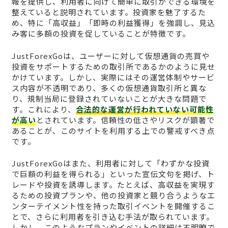
報を提供し、利用者に向けて簡単に取引ができる環境を
整えていると説明されています。投資家を魅了するた
め、特に「高収益」「即時の利益獲得」を強調し、見込
み客に多額の投資を促していることが特徴です。
JustForexGoは、ユーザーに対して仮想通貨の売買や
投資をサポートするための取引所であるかのように見せ
かけています。しかし、実際にはその運営体制やサービ
ス内容が不透明であり、多くの仮想通貨取引所と異な
り、規制当局に登録されていないことが大きな問題で
す。これにより、
合法的な運営が行われていない可能性
が高い
とされています。信頼性の低さやリスクが顕著で
あることが、このサイトを利用する上での警戒すべき点
です。
JustForexGoはまた、利用者に対して「わずかな投資
で巨額の利益を得られる」といった宣伝文句を掲げ、ト
レードや投資を誘導します。たとえば、高収益を実現す
るための投資プランや、他の投資家と競り合うようなエ
ンターテイメント性を持った取引イベントを開催するこ
とで、さらに利用者を引き込む手法が取られています。
しかし、このようなプランやイベントの詳細は不明瞭で