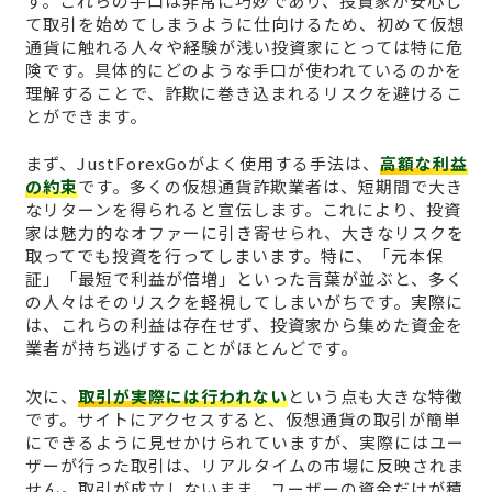
す。これらの手口は非常に巧妙であり、投資家が安心し
て取引を始めてしまうように仕向けるため、初めて仮想
通貨に触れる人々や経験が浅い投資家にとっては特に危
険です。具体的にどのような手口が使われているのかを
理解することで、詐欺に巻き込まれるリスクを避けるこ
とができます。
まず、JustForexGoがよく使用する手法は、
高額な利益
の約束
です。多くの仮想通貨詐欺業者は、短期間で大き
なリターンを得られると宣伝します。これにより、投資
家は魅力的なオファーに引き寄せられ、大きなリスクを
取ってでも投資を行ってしまいます。特に、「元本保
証」「最短で利益が倍増」といった言葉が並ぶと、多く
の人々はそのリスクを軽視してしまいがちです。実際に
は、これらの利益は存在せず、投資家から集めた資金を
業者が持ち逃げすることがほとんどです。
次に、
取引が実際には行われない
という点も大きな特徴
です。サイトにアクセスすると、仮想通貨の取引が簡単
にできるように見せかけられていますが、実際にはユー
ザーが行った取引は、リアルタイムの市場に反映されま
せん。取引が成立しないまま、ユーザーの資金だけが積