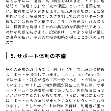
型的な手法は、過度に高い利益を約束することです。短
期間で「倍増する」や「元本保証」といった言葉を使
い、投資家に夢を見させます。仮想通貨市場は非常に変
動性が高く、短期間でリスクを抑えて高額なリターンを
得ることは極めて困難です。こうした過剰な利益の誇張
は、投資家を誘導するための典型的な詐欺手法であり、
冷静な判断を妨げます。投資家は、このような甘い話に
は注意を払い、現実的な投資戦略を採ることが求められ
ます。
5. サポート体制の不備
多くの正規の取引所では、利用者に対して迅速かつ的確
なサポートを提供しています。しかし、JustForexGo
ではサポート対応が極めて不十分であることが報告され
ています。サイト上で何か問題が発生した際には、サポ
ートチームへの連絡が困難であったり、問題解決に時間
がかかりすぎることがあります。さらに、場合によって
はサポートからの返信がまったくないというケースもあ
ります。こうしたサポート体制の不備は、利用者が困っ
たときに助けを得られないことを意味しており、詐欺業