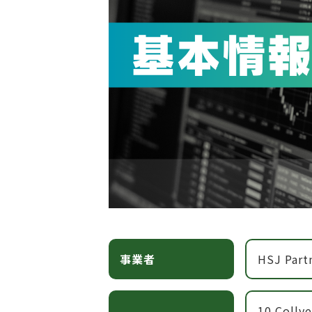
事業者
HSJ Partn
10 Collye