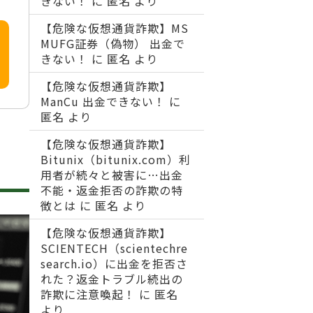
きない！
に
匿名
より
【危険な仮想通貨詐欺】MS
MUFG証券（偽物） 出金で
きない！
に
匿名
より
【危険な仮想通貨詐欺】
ManCu 出金できない！
に
匿名
より
【危険な仮想通貨詐欺】
Bitunix（bitunix.com）利
用者が続々と被害に…出金
不能・返金拒否の詐欺の特
徴とは
に
匿名
より
【危険な仮想通貨詐欺】
SCIENTECH（scientechre
search.io）に出金を拒否さ
れた？返金トラブル続出の
詐欺に注意喚起！
に
匿名
より