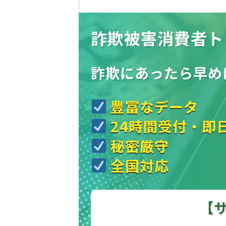
詐欺被害消費者ト
詐欺にあったら
早め
豊富なデータ
24時間受付・即
秘密厳守
全国対応
【