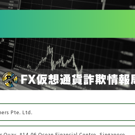
ers Pte. Ltd.
r Quay, #14-06 Ocean Financial Centre, Singapore