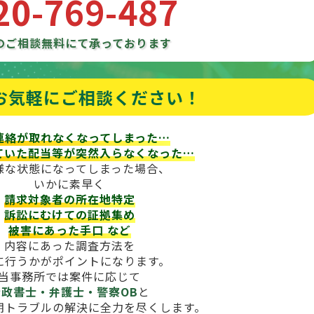
20-769-487
のご相談
無料にて承っております
お気軽にご相談ください！
連絡が取れなくなってしまった…
ていた配当等が
突然入らなくなった…
様な状態になってしまった場合、
いかに素早く
請求対象者の所在地特定
訴訟にむけての証拠集め
被害にあった手口
など
内容にあった調査方法を
に行うかがポイントになります。
当事務所では案件に応じて
行政書士・弁護士・警察OB
と
期トラブルの解決に全力を尽くします。