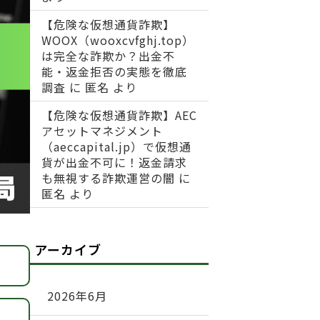
【危険な仮想通貨詐欺】
WOOX（wooxcvfghj.top）
は完全な詐欺か？出金不
能・返金拒否の実態を徹底
調査
に
匿名
より
【危険な仮想通貨詐欺】AEC
アセットマネジメント
（aeccapital.jp）で仮想通
貨が出金不可に！返金請求
も無視する詐欺運営の闇
に
匿名
より
アーカイブ
2026年6月