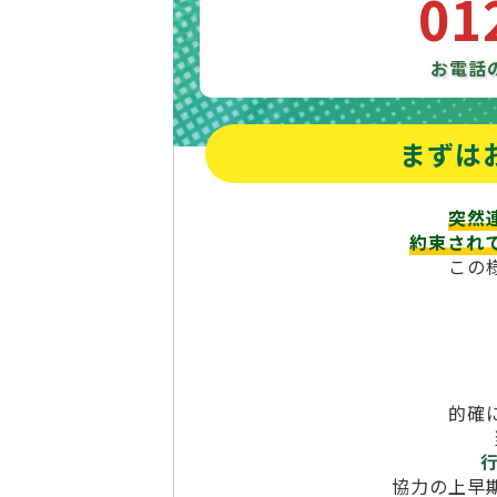
01
お電話
まずは
突然
約束され
この
的確
協力の上早