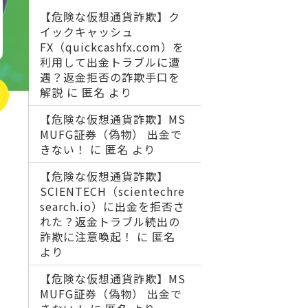
【危険な仮想通貨詐欺】ク
イックキャッシュ
FX（quickcashfx.com）を
利用して出金トラブルに遭
遇？返金拒否の詐欺手口を
解説
に
匿名
より
【危険な仮想通貨詐欺】MS
MUFG証券（偽物） 出金で
きない！
に
匿名
より
【危険な仮想通貨詐欺】
SCIENTECH（scientechre
search.io）に出金を拒否さ
れた？返金トラブル続出の
詐欺に注意喚起！
に
匿名
より
【危険な仮想通貨詐欺】MS
MUFG証券（偽物） 出金で