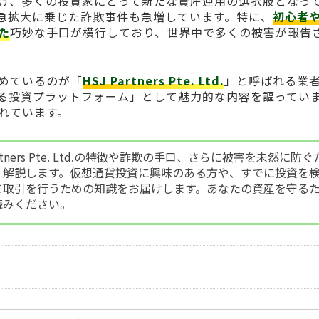
げ、多くの投資家にとって新たな資産運用の選択肢となっ
急拡大に乗じた詐欺事件も急増しています。特に、
初心者
た
巧妙な手口が横行しており、世界中で多くの被害が報告
めているのが「
HSJ Partners Pte. Ltd.
」と呼ばれる業
る投資プラットフォーム」として魅力的な内容を謳ってい
れています。
rtners Pte. Ltd.の特徴や詐欺の手口、さらに被害を未然に防ぐ
く解説します。仮想通貨投資に興味のある方や、すでに投資を
て取引を行うための知識をお届けします。あなたの資産を守る
読みください。