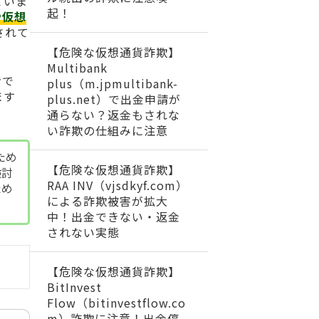
ていま
起！
や仮想
されて
【危険な仮想通貨詐欺】
Multibank
者で
plus（m.jpmultibank-
ます
plus.net）で出金申請が
通らない？返金もされな
い詐欺の仕組みに注意
ため
【危険な仮想通貨詐欺】
検討
RAA INV（vjsdkyf.com）
ため
による詐欺被害が拡大
中！出金できない・返金
されない実態
【危険な仮想通貨詐欺】
BitInvest
Flow（bitinvestflow.co
m）詐欺に注意！出金停