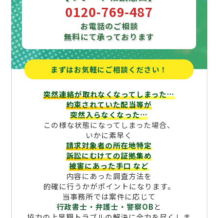
0120-769-487
お電話のご相談
無料にて承っております
まずはお気軽にご相談ください！
突然連絡が取れなくなってしまった…
約束されていた配当等が
突然入らなくなった…
この様な状態になってしまった場合、
いかに素早く
請求対象者の所在地特定
訴訟にむけての証拠集め
被害にあった手口
など
内容にあった調査方法を
的確に行うかがポイントになります。
当事務所では案件に応じて
行政書士・弁護士・警察OB
と
協力の上早期トラブルの解決に全力を尽くしま