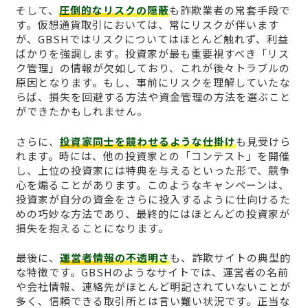
そして、
圧倒的なリスクの隠蔽
も詐欺業者の常套手段で
す。仮想通貨取引においては、常にリスクが伴います
が、GBSHではリスクについてはほとんど触れず、利益
ばかりを強調します。投資家が最も重要視すべき「リス
ク管理」の情報が欠如しており、これが後々トラブルの
原因となります。もし、事前にリスクを理解していたな
らば、損失を回避する方法や資金管理の方法を選ぶこと
ができたかもしれません。
さらに、
投資家同士を競わせるような仕掛け
も見受けら
れます。時には、他の投資家との「コンテスト」を開催
し、上位の投資家には特典を与えるといった形で、競争
心を煽ることがあります。このようなキャンペーンは、
投資家が自分の資金をさらに投入するように仕向けるた
めの巧妙な方法であり、最終的にはほとんどの投資家が
損失を抱えることになります。
最後に、
運営者情報の不透明さ
も、詐欺サイトの典型的
な特徴です。GBSHのようなサイトでは、運営者の名前
や会社情報、連絡先がほとんど明記されていないことが
多く、信頼できる取引所とは言い難い状況です。正当な