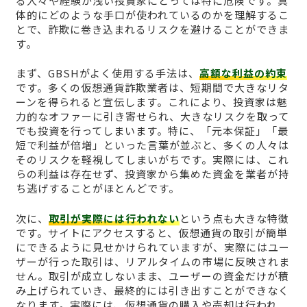
る人々や経験が浅い投資家にとっては特に危険です。具
体的にどのような手口が使われているのかを理解するこ
とで、詐欺に巻き込まれるリスクを避けることができま
す。
まず、GBSHがよく使用する手法は、
高額な利益の約束
です。多くの仮想通貨詐欺業者は、短期間で大きなリタ
ーンを得られると宣伝します。これにより、投資家は魅
力的なオファーに引き寄せられ、大きなリスクを取って
でも投資を行ってしまいます。特に、「元本保証」「最
短で利益が倍増」といった言葉が並ぶと、多くの人々は
そのリスクを軽視してしまいがちです。実際には、これ
らの利益は存在せず、投資家から集めた資金を業者が持
ち逃げすることがほとんどです。
次に、
取引が実際には行われない
という点も大きな特徴
です。サイトにアクセスすると、仮想通貨の取引が簡単
にできるように見せかけられていますが、実際にはユー
ザーが行った取引は、リアルタイムの市場に反映されま
せん。取引が成立しないまま、ユーザーの資金だけが積
み上げられていき、最終的には引き出すことができなく
なります。実際には、仮想通貨の購入や売却は行われ