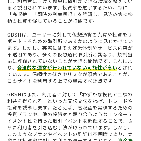
し、利用者に向けて簡単に取引ができる環境を整えてい
ると説明されています。投資家を魅了するため、特に
「高収益」「即時の利益獲得」を強調し、見込み客に多
額の投資を促していることが特徴です。
GBSHは、ユーザーに対して仮想通貨の売買や投資をサ
ポートするための取引所であるかのように見せかけてい
ます。しかし、実際にはその運営体制やサービス内容が
不透明であり、多くの仮想通貨取引所と異なり、規制当
局に登録されていないことが大きな問題です。これによ
り、
合法的な運営が行われていない可能性が高い
とされ
ています。信頼性の低さやリスクが顕著であることが、
このサイトを利用する上での警戒すべき点です。
GBSHはまた、利用者に対して「わずかな投資で巨額の
利益を得られる」といった宣伝文句を掲げ、トレードや
投資を誘導します。たとえば、高収益を実現するための
投資プランや、他の投資家と競り合うようなエンターテ
イメント性を持った取引イベントを開催することで、さ
らに利用者を引き込む手法が取られています。しかし、
このようなプランやイベントの詳細は不明瞭であり、実
際には投資家に対して利益を還元することなく、
資金を