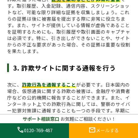
す。取引履歴、入金記録、通信内容、スクリーンショッ
トなど、可能な限り詳細な証拠を収集しましょう。これ
らの証拠は後に被害届を提出する際に非常に役立ちま
す。また、サイトが提供している情報が虚偽であること
を証明するためにも、取引履歴や取引画面のキャプチャ
は必須です。特に、引き出しができないことや、サイト
からの不正な要求があった場合、その証拠は重要な役割
を果たします。
3. 詐欺サイトに関する通報を行う
次に、
詐欺行為を通報すること
が必要です。日本国内の
場合、仮想通貨に関する詐欺の被害は、金融庁や消費者
庁などの公的機関に報告することができます。また、イ
ンターネット上での詐欺行為に関しては、警察のサイバ
ー犯罪対策課に通報することも一つの手段です。早期に
通報を行うことで、他のユーザーへの被害拡大を防ぐこ
サポート相談窓口
お気軽にご相談ください！
とにもつながります。国外の業者に関しても、詐欺行為
call
mail
が確認できる場合は、国際的な詐欺対策機関に通報する
0120-769-487
メールする
ことが効果的です。