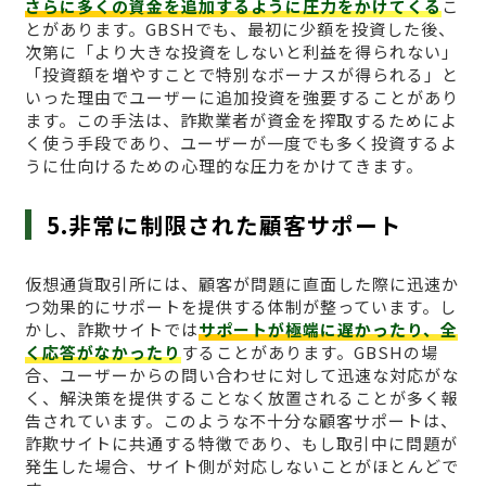
さらに多くの資金を追加するように圧力をかけてくる
こ
とがあります。GBSHでも、最初に少額を投資した後、
次第に「より大きな投資をしないと利益を得られない」
「投資額を増やすことで特別なボーナスが得られる」と
いった理由でユーザーに追加投資を強要することがあり
ます。この手法は、詐欺業者が資金を搾取するためによ
く使う手段であり、ユーザーが一度でも多く投資するよ
うに仕向けるための心理的な圧力をかけてきます。
5.非常に制限された顧客サポート
仮想通貨取引所には、顧客が問題に直面した際に迅速か
つ効果的にサポートを提供する体制が整っています。し
かし、詐欺サイトでは
サポートが極端に遅かったり、全
く応答がなかったり
することがあります。GBSHの場
合、ユーザーからの問い合わせに対して迅速な対応がな
く、解決策を提供することなく放置されることが多く報
告されています。このような不十分な顧客サポートは、
詐欺サイトに共通する特徴であり、もし取引中に問題が
発生した場合、サイト側が対応しないことがほとんどで