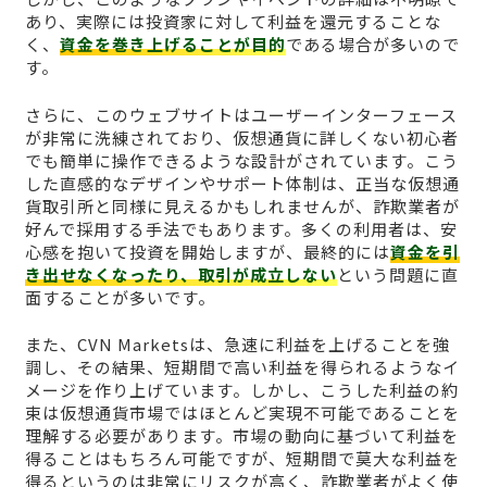
あり、実際には投資家に対して利益を還元することな
く、
資金を巻き上げることが目的
である場合が多いので
す。
さらに、このウェブサイトはユーザーインターフェース
が非常に洗練されており、仮想通貨に詳しくない初心者
でも簡単に操作できるような設計がされています。こう
した直感的なデザインやサポート体制は、正当な仮想通
貨取引所と同様に見えるかもしれませんが、詐欺業者が
好んで採用する手法でもあります。多くの利用者は、安
心感を抱いて投資を開始しますが、最終的には
資金を引
き出せなくなったり、取引が成立しない
という問題に直
面することが多いです。
また、CVN Marketsは、急速に利益を上げることを強
調し、その結果、短期間で高い利益を得られるようなイ
メージを作り上げています。しかし、こうした利益の約
束は仮想通貨市場ではほとんど実現不可能であることを
理解する必要があります。市場の動向に基づいて利益を
得ることはもちろん可能ですが、短期間で莫大な利益を
得るというのは非常にリスクが高く、詐欺業者がよく使