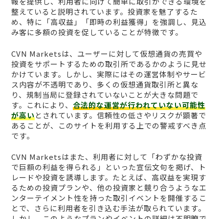
報を提供し、利用者に向けて簡単に取引ができる環境を
整えていると説明されています。投資家を魅了するた
め、特に「高収益」「即時の利益獲得」を強調し、見込
み客に多額の投資を促していることが特徴です。
CVN Marketsは、ユーザーに対して仮想通貨の売買や
投資をサポートするための取引所であるかのように見せ
かけています。しかし、実際にはその運営体制やサービ
ス内容が不透明であり、多くの仮想通貨取引所と異な
り、規制当局に登録されていないことが大きな問題で
す。これにより、
合法的な運営が行われていない可能性
が高い
とされています。信頼性の低さやリスクが顕著で
あることが、このサイトを利用する上での警戒すべき点
です。
CVN Marketsはまた、利用者に対して「わずかな投資
で巨額の利益を得られる」といった宣伝文句を掲げ、ト
レードや投資を誘導します。たとえば、高収益を実現す
るための投資プランや、他の投資家と競り合うようなエ
ンターテイメント性を持った取引イベントを開催するこ
とで、さらに利用者を引き込む手法が取られています。
しかし、このようなプランやイベントの詳細は不明瞭で