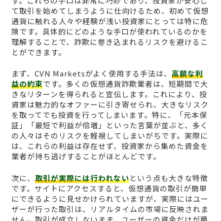
す。これらの手口は非常に巧妙であり、投資家が安心し
て取引を始めてしまうように仕向けるため、初めて仮想
通貨に触れる人々や経験が浅い投資家にとっては特に危
険です。具体的にどのような手口が使われているのかを
理解することで、詐欺に巻き込まれるリスクを避けるこ
とができます。
まず、CVN Marketsがよく使用する手法は、
高額な利
益の約束
です。多くの仮想通貨詐欺業者は、短期間で大
きなリターンを得られると宣伝します。これにより、投
資家は魅力的なオファーに引き寄せられ、大きなリスク
を取ってでも投資を行ってしまいます。特に、「元本保
証」「最短で利益が倍増」といった言葉が並ぶと、多く
の人々はそのリスクを軽視してしまいがちです。実際に
は、これらの利益は存在せず、投資家から集めた資金を
業者が持ち逃げすることがほとんどです。
次に、
取引が実際には行われない
という点も大きな特徴
です。サイトにアクセスすると、仮想通貨の取引が簡単
にできるように見せかけられていますが、実際にはユー
ザーが行った取引は、リアルタイムの市場に反映されま
せん。取引が成立しないまま、ユーザーの資金だけが積