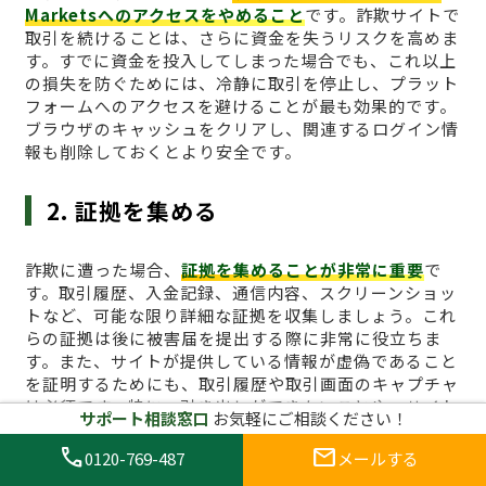
Marketsへのアクセスをやめること
です。詐欺サイトで
取引を続けることは、さらに資金を失うリスクを高めま
す。すでに資金を投入してしまった場合でも、これ以上
の損失を防ぐためには、冷静に取引を停止し、プラット
フォームへのアクセスを避けることが最も効果的です。
ブラウザのキャッシュをクリアし、関連するログイン情
報も削除しておくとより安全です。
2. 証拠を集める
詐欺に遭った場合、
証拠を集めることが非常に重要
で
す。取引履歴、入金記録、通信内容、スクリーンショッ
トなど、可能な限り詳細な証拠を収集しましょう。これ
らの証拠は後に被害届を提出する際に非常に役立ちま
す。また、サイトが提供している情報が虚偽であること
を証明するためにも、取引履歴や取引画面のキャプチャ
は必須です。特に、引き出しができないことや、サイト
サポート相談窓口
お気軽にご相談ください！
からの不正な要求があった場合、その証拠は重要な役割
を果たします。
call
mail
0120-769-487
メールする