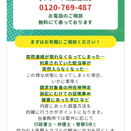
0120-769-487
お電話のご相談
無料にて承っております
まずはお気軽にご相談ください！
突然連絡が取れなくなってしまった…
約束されていた配当等が
突然入らなくなった…
この様な状態になってしまった場合、
いかに素早く
請求対象者の所在地特定
訴訟にむけての証拠集め
被害にあった手口
など
内容にあった調査方法を
的確に行うかがポイントになります。
当事務所では案件に応じて
行政書士・弁護士・警察OB
と
協力の上早期トラブルの解決に全力を尽くしま