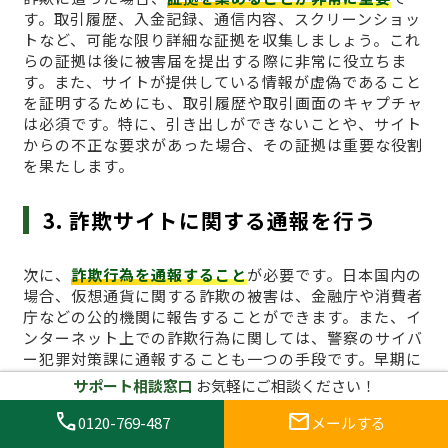
す。取引履歴、入金記録、通信内容、スクリーンショッ
トなど、可能な限り詳細な証拠を収集しましょう。これ
らの証拠は後に被害届を提出する際に非常に役立ちま
す。また、サイトが提供している情報が虚偽であること
を証明するためにも、取引履歴や取引画面のキャプチャ
は必須です。特に、引き出しができないことや、サイト
からの不正な要求があった場合、その証拠は重要な役割
を果たします。
3. 詐欺サイトに関する通報を行う
次に、
詐欺行為を通報すること
が必要です。日本国内の
場合、仮想通貨に関する詐欺の被害は、金融庁や消費者
庁などの公的機関に報告することができます。また、イ
ンターネット上での詐欺行為に関しては、警察のサイバ
ー犯罪対策課に通報することも一つの手段です。早期に
通報を行うことで、他のユーザーへの被害拡大を防ぐこ
サポート相談窓口
お気軽にご相談ください！
とにもつながります。国外の業者に関しても、詐欺行為
call
mail
が確認できる場合は、国際的な詐欺対策機関に通報する
0120-769-487
メールする
ことが効果的です。