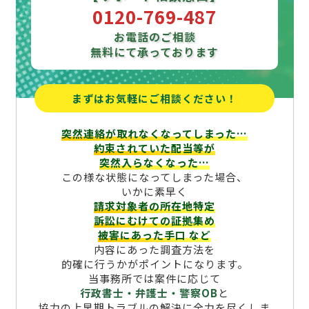
0120-769-487
お電話のご相談
無料にて承っております
まずはお気軽にご相談ください！
突然連絡が取れなくなってしまった…
約束されていた配当等が
突然入らなくなった…
この様な状態になってしまった場合、
いかに素早く
請求対象者の所在地特定
訴訟にむけての証拠集め
被害にあった手口
など
内容にあった調査方法を
的確に行うかがポイントになります。
当事務所では案件に応じて
行政書士・弁護士・警察OB
と
協力の上早期トラブルの解決に全力を尽くしま