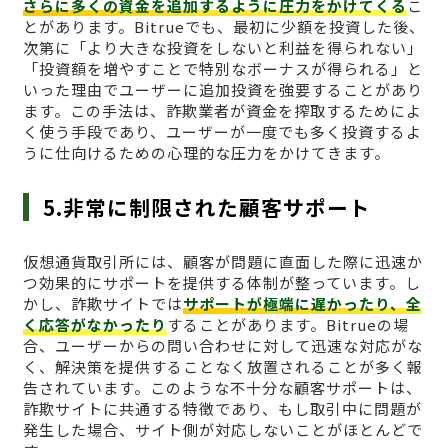
さらに多くの資金を追加するように圧力をかけてくる
こ
とがあります。Bitrueでも、最初に少額を投資した後、
次第に「より大きな投資をしないと利益を得られない」
「投資額を増やすことで特別なボーナスが得られる」と
いった理由でユーザーに追加投資を強要することがあり
ます。この手法は、詐欺業者が資金を搾取するためによ
く使う手段であり、ユーザーが一度でも多く投資するよ
うに仕向けるための心理的な圧力をかけてきます。
5.非常に制限された顧客サポート
仮想通貨取引所には、顧客が問題に直面した際に迅速か
つ効果的にサポートを提供する体制が整っています。し
かし、詐欺サイトでは
サポートが極端に遅かったり、全
く応答がなかったり
することがあります。Bitrueの場
合、ユーザーからの問い合わせに対して迅速な対応がな
く、解決策を提供することなく放置されることが多く報
告されています。このような不十分な顧客サポートは、
詐欺サイトに共通する特徴であり、もし取引中に問題が
発生した場合、サイト側が対応しないことがほとんどで