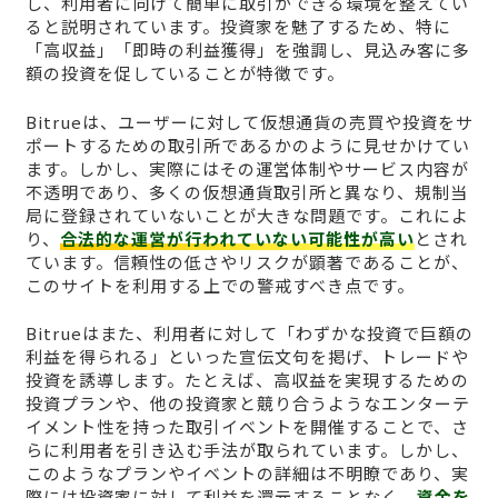
し、利用者に向けて簡単に取引ができる環境を整えてい
ると説明されています。投資家を魅了するため、特に
「高収益」「即時の利益獲得」を強調し、見込み客に多
額の投資を促していることが特徴です。
Bitrueは、ユーザーに対して仮想通貨の売買や投資をサ
ポートするための取引所であるかのように見せかけてい
ます。しかし、実際にはその運営体制やサービス内容が
不透明であり、多くの仮想通貨取引所と異なり、規制当
局に登録されていないことが大きな問題です。これによ
り、
合法的な運営が行われていない可能性が高い
とされ
ています。信頼性の低さやリスクが顕著であることが、
このサイトを利用する上での警戒すべき点です。
Bitrueはまた、利用者に対して「わずかな投資で巨額の
利益を得られる」といった宣伝文句を掲げ、トレードや
投資を誘導します。たとえば、高収益を実現するための
投資プランや、他の投資家と競り合うようなエンターテ
イメント性を持った取引イベントを開催することで、さ
らに利用者を引き込む手法が取られています。しかし、
このようなプランやイベントの詳細は不明瞭であり、実
際には投資家に対して利益を還元することなく、
資金を