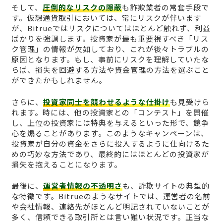
そして、
圧倒的なリスクの隠蔽
も詐欺業者の常套手段で
す。仮想通貨取引においては、常にリスクが伴います
が、Bitrueではリスクについてはほとんど触れず、利益
ばかりを強調します。投資家が最も重要視すべき「リス
ク管理」の情報が欠如しており、これが後々トラブルの
原因となります。もし、事前にリスクを理解していたな
らば、損失を回避する方法や資金管理の方法を選ぶこと
ができたかもしれません。
さらに、
投資家同士を競わせるような仕掛け
も見受けら
れます。時には、他の投資家との「コンテスト」を開催
し、上位の投資家には特典を与えるといった形で、競争
心を煽ることがあります。このようなキャンペーンは、
投資家が自分の資金をさらに投入するように仕向けるた
めの巧妙な方法であり、最終的にはほとんどの投資家が
損失を抱えることになります。
最後に、
運営者情報の不透明さ
も、詐欺サイトの典型的
な特徴です。Bitrueのようなサイトでは、運営者の名前
や会社情報、連絡先がほとんど明記されていないことが
多く、信頼できる取引所とは言い難い状況です。正当な