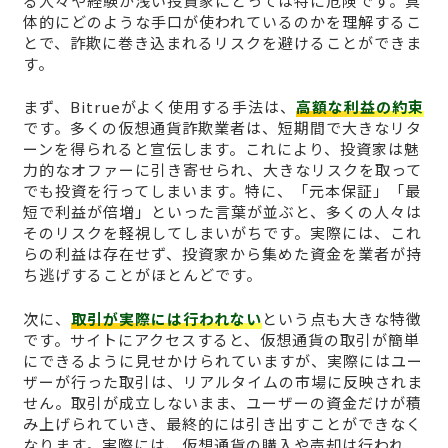
る人々や経験が浅い投資家にとっては特に危険です。具
体的にどのような手口が使われているのかを理解するこ
とで、詐欺に巻き込まれるリスクを避けることができま
す。
まず、Bitrueがよく使用する手法は、
高額な利益の約束
です。多くの仮想通貨詐欺業者は、短期間で大きなリタ
ーンを得られると宣伝します。これにより、投資家は魅
力的なオファーに引き寄せられ、大きなリスクを取って
でも投資を行ってしまいます。特に、「元本保証」「最
短で利益が倍増」といった言葉が並ぶと、多くの人々は
そのリスクを軽視してしまいがちです。実際には、これ
らの利益は存在せず、投資家から集めた資金を業者が持
ち逃げすることがほとんどです。
次に、
取引が実際には行われない
という点も大きな特徴
です。サイトにアクセスすると、仮想通貨の取引が簡単
にできるように見せかけられていますが、実際にはユー
ザーが行った取引は、リアルタイムの市場に反映されま
せん。取引が成立しないまま、ユーザーの資金だけが積
み上げられていき、最終的には引き出すことができなく
なります。実際には、仮想通貨の購入や売却は行われ