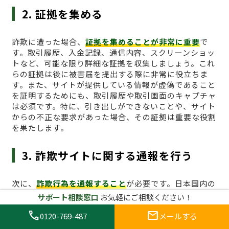
2. 証拠を集める
詐欺に遭った場合、
証拠を集めることが非常に重要
で
す。取引履歴、入金記録、通信内容、スクリーンショッ
トなど、可能な限り詳細な証拠を収集しましょう。これ
らの証拠は後に被害届を提出する際に非常に役立ちま
す。また、サイトが提供している情報が虚偽であること
を証明するためにも、取引履歴や取引画面のキャプチャ
は必須です。特に、引き出しができないことや、サイト
からの不正な要求があった場合、その証拠は重要な役割
を果たします。
3. 詐欺サイトに関する通報を行う
次に、
詐欺行為を通報すること
が必要です。日本国内の
場合、仮想通貨に関する詐欺の被害は、金融庁や消費者
サポート相談窓口
お気軽にご相談ください！
庁などの公的機関に報告することができます。また、イ
call
mail
ンターネット上での詐欺行為に関しては、警察のサイバ
0120-769-487
メールする
ー犯罪対策課に通報することも一つの手段です。早期に