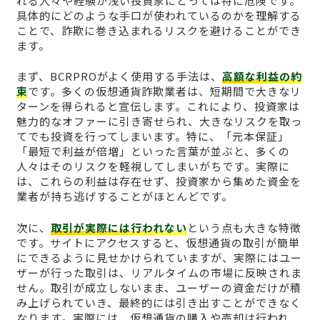
れる人々や経験が浅い投資家にとっては特に危険です。
具体的にどのような手口が使われているのかを理解する
ことで、詐欺に巻き込まれるリスクを避けることができ
ます。
まず、BCRPROがよく使用する手法は、
高額な利益の約
束
です。多くの仮想通貨詐欺業者は、短期間で大きなリ
ターンを得られると宣伝します。これにより、投資家は
魅力的なオファーに引き寄せられ、大きなリスクを取っ
てでも投資を行ってしまいます。特に、「元本保証」
「最短で利益が倍増」といった言葉が並ぶと、多くの
人々はそのリスクを軽視してしまいがちです。実際に
は、これらの利益は存在せず、投資家から集めた資金を
業者が持ち逃げすることがほとんどです。
次に、
取引が実際には行われない
という点も大きな特徴
です。サイトにアクセスすると、仮想通貨の取引が簡単
にできるように見せかけられていますが、実際にはユー
ザーが行った取引は、リアルタイムの市場に反映されま
せん。取引が成立しないまま、ユーザーの資金だけが積
み上げられていき、最終的には引き出すことができなく
なります。実際には、仮想通貨の購入や売却は行われ