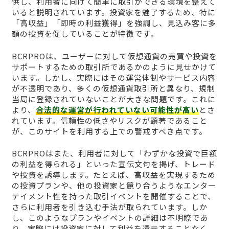
供し、利用者に向けて簡単に取引ができる環境を整えて
いると説明されています。投資家を魅了するため、特に
「高収益」「即時の利益獲得」を強調し、見込み客に多
額の投資を促していることが特徴です。
BCRPROは、ユーザーに対して仮想通貨の売買や投資を
サポートするための取引所であるかのように見せかけて
います。しかし、実際にはその運営体制やサービス内容
が不透明であり、多くの仮想通貨取引所と異なり、規制
当局に登録されていないことが大きな問題です。これに
より、
合法的な運営が行われていない可能性が高い
とさ
れています。信頼性の低さやリスクが顕著であること
が、このサイトを利用する上での警戒すべき点です。
BCRPROはまた、利用者に対して「わずかな投資で巨額
の利益を得られる」といった宣伝文句を掲げ、トレード
や投資を誘導します。たとえば、高収益を実現するため
の投資プランや、他の投資家と競り合うようなエンター
テイメント性を持った取引イベントを開催することで、
さらに利用者を引き込む手法が取られています。しか
し、このようなプランやイベントの詳細は不明瞭であ
り、実際には投資家に対して利益を還元することなく、