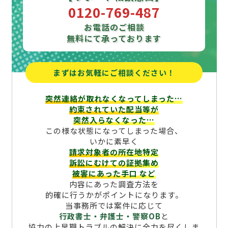
0120-769-487
お電話のご相談
無料にて承っております
まずはお気軽にご相談ください！
突然連絡が取れなくなってしまった…
約束されていた配当等が
突然入らなくなった…
この様な状態になってしまった場合、
いかに素早く
請求対象者の所在地特定
訴訟にむけての証拠集め
被害にあった手口
など
内容にあった調査方法を
的確に行うかがポイントになります。
当事務所では案件に応じて
行政書士・弁護士・警察OB
と
協力の上早期トラブルの解決に全力を尽くしま