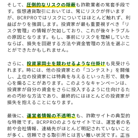
そして、
圧倒的なリスクの隠蔽
も詐欺業者の常套手段で
す。仮想通貨取引においては、常にリスクが伴います
が、BCRPROではリスクについてはほとんど触れず、利
益ばかりを強調します。投資家が最も重要視すべき「リ
スク管理」の情報が欠如しており、これが後々トラブル
の原因となります。もし、事前にリスクを理解していた
ならば、損失を回避する方法や資金管理の方法を選ぶこ
とができたかもしれません。
さらに、
投資家同士を競わせるような仕掛け
も見受けら
れます。時には、他の投資家との「コンテスト」を開催
し、上位の投資家には特典を与えるといった形で、競争
心を煽ることがあります。このようなキャンペーンは、
投資家が自分の資金をさらに投入するように仕向けるた
めの巧妙な方法であり、最終的にはほとんどの投資家が
損失を抱えることになります。
最後に、
運営者情報の不透明さ
も、詐欺サイトの典型的
な特徴です。BCRPROのようなサイトでは、運営者の名
前や会社情報、連絡先がほとんど明記されていないこと
が多く、信頼できる取引所とは言い難い状況です。正当