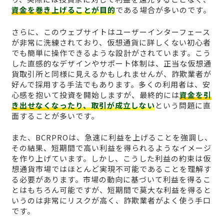
資金を巻き上げることが目的
である場合が多いのです。
さらに、このウェブサイトはユーザーインターフェース
が非常に洗練されており、仮想通貨に詳しくない初心者
でも簡単に操作できるような設計がされています。こう
した直感的なデザインやサポート体制は、正当な仮想通
貨取引所と同様に見えるかもしれませんが、詐欺業者が
好んで採用する手法でもあります。多くの利用者は、安
心感を抱いて投資を開始しますが、最終的には
資金を引
き出せなくなったり、取引が成立しない
という問題に直
面することが多いです。
また、BCRPROは、急速に利益を上げることを強調し、
その結果、短期間で高い利益を得られるようなイメージ
を作り上げています。しかし、こうした利益の約束は仮
想通貨市場ではほとんど実現不可能であることを理解す
る必要があります。市場の動向に基づいて利益を得るこ
とはもちろん可能ですが、短期間で莫大な利益を得ると
いうのは非常にリスクが高く、詐欺業者がよく使う手口
です。