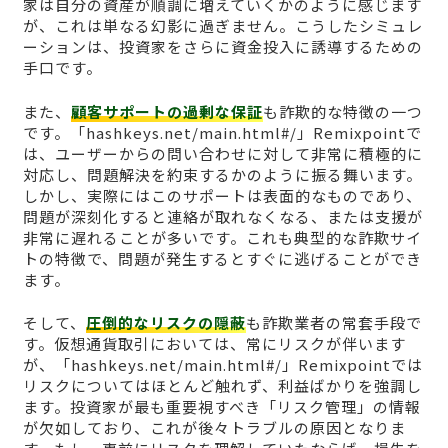
家は自分の資産が順調に増えていくかのように感じます
が、これは単なる幻影に過ぎません。こうしたシミュレ
ーションは、投資家をさらに資金投入に誘導するための
手口です。
また、
顧客サポートの過剰な保証
も詐欺的な特徴の一つ
です。「hashkeys.net/main.html#/」Remixpointで
は、ユーザーからの問い合わせに対して非常に積極的に
対応し、問題解決を約束するかのように振る舞います。
しかし、実際にはこのサポートは表面的なものであり、
問題が深刻化すると連絡が取れなくなる、または支援が
非常に遅れることが多いです。これも典型的な詐欺サイ
トの特徴で、問題が発生するとすぐに逃げることができ
ます。
そして、
圧倒的なリスクの隠蔽
も詐欺業者の常套手段で
す。仮想通貨取引においては、常にリスクが伴います
が、「hashkeys.net/main.html#/」Remixpointでは
リスクについてはほとんど触れず、利益ばかりを強調し
ます。投資家が最も重要視すべき「リスク管理」の情報
が欠如しており、これが後々トラブルの原因となりま