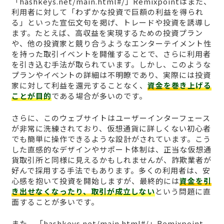
「hashkeys.net/main.html#/」Remixpointはまた、
利用者に対して「わずかな投資で巨額の利益を得られ
る」といった宣伝文句を掲げ、トレードや投資を誘導し
ます。たとえば、高収益を実現するための投資プラン
や、他の投資家と競り合うようなエンターテイメント性
を持った取引イベントを開催することで、さらに利用者
を引き込む手法が取られています。しかし、このような
プランやイベントの詳細は不明瞭であり、実際には投資
家に対して利益を還元することなく、
資金を巻き上げる
ことが目的
である場合が多いのです。
さらに、このウェブサイトはユーザーインターフェース
が非常に洗練されており、仮想通貨に詳しくない初心者
でも簡単に操作できるような設計がされています。こう
した直感的なデザインやサポート体制は、正当な仮想通
貨取引所と同様に見えるかもしれませんが、詐欺業者が
好んで採用する手法でもあります。多くの利用者は、安
心感を抱いて投資を開始しますが、最終的には
資金を引
き出せなくなったり、取引が成立しない
という問題に直
面することが多いです。
また、「hashkeys.net/main.html#/」Remixpoint