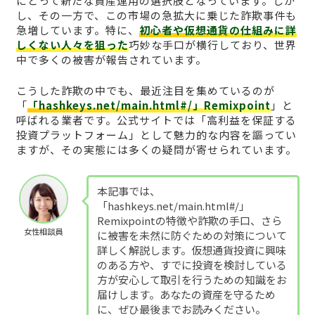
にとって新たな資産運用の選択肢となっています。しか
し、その一方で、この市場の急拡大に乗じた詐欺事件も
急増しています。特に、
初心者や仮想通貨の仕組みに詳
しくない人々を狙った
巧妙な手口が横行しており、世界
中で多くの被害が報告されています。
こうした詐欺の中でも、最近注目を集めているのが
「
「hashkeys.net/main.html#/」Remixpoint
」と
呼ばれる業者です。公式サイトでは「高利益を保証する
投資プラットフォーム」として魅力的な内容を謳ってい
ますが、その実態には多くの疑問が寄せられています。
本記事では、
「hashkeys.net/main.html#/」
Remixpointの特徴や詐欺の手口、さら
女性相談員
に被害を未然に防ぐための対策について
詳しく解説します。仮想通貨投資に興味
のある方や、すでに投資を検討している
方が安心して取引を行うための知識をお
届けします。あなたの資産を守るため
に、ぜひ最後までお読みください。