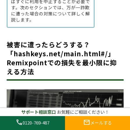
ばすぐに利用を中止することが必要で
す。次のセクションでは、万が一詐欺
に遭った場合の対策について詳しく解
説します。
被害に遭ったらどうする？
「hashkeys.net/main.html#/」
Remixpointでの損失を最小限に抑
える方法
サポート相談窓口
お気軽にご相談ください！
call
mail
0120-769-487
メールする