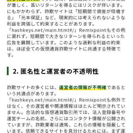
が激しく、高いリターンを得るにはリスクが伴います。
にもかかわらず、詐欺サイトは「短期間で資産が倍増す
る」「元本保証」など、現実的には考えられないような
利益を誇張して約束することがあります。
「hashkeys.net/main.html#/」Remixpointもその例
に漏れず、短期間で大きなリターンを得られるといった
広告を展開しています。このような過剰な利益の約束
は、ほぼ全ての仮想通貨詐欺サイトに共通する特徴で
す。
2. 匿名性と運営者の不透明性
詐欺サイトの多くには、
運営者の情報が不明確
であると
いう共通点があります。
「hashkeys.net/main.html#/」Remixpointも例外で
はなく、その運営者や関連情報はほとんど明示されてい
ません。合法的な仮想通貨取引所では、法人登録番号や
運営チームの名前、さらにはコンタクト情報が公開され
ていますが、詐欺業者は通常、これらの情報を隠蔽して
います。信頼できるサイトを見分けるためには、まず運