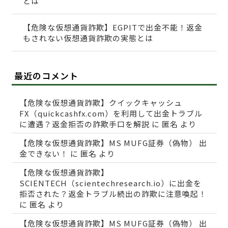
とは
【危険な仮想通貨詐欺】EGPITで出金不能！返金
もされない仮想通貨詐欺の実態とは
最近のコメント
【危険な仮想通貨詐欺】クイックキャッシュ
FX（quickcashfx.com）を利用して出金トラブル
に遭遇？返金拒否の詐欺手口を解説
に
匿名
より
【危険な仮想通貨詐欺】MS MUFG証券（偽物） 出
金できない！
に
匿名
より
【危険な仮想通貨詐欺】
SCIENTECH（scientechresearch.io）に出金を
拒否された？返金トラブル続出の詐欺に注意喚起！
に
匿名
より
【危険な仮想通貨詐欺】MS MUFG証券（偽物） 出