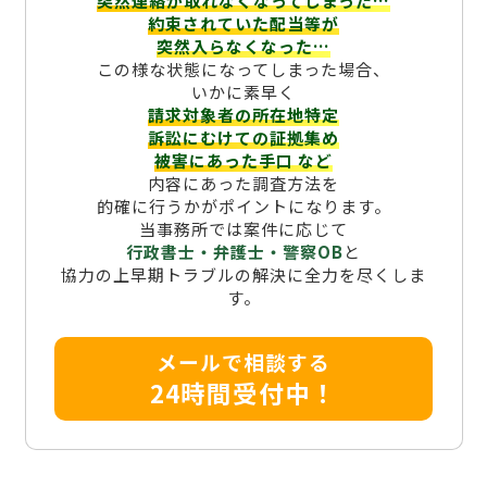
突然連絡が取れなくなってしまった…
約束されていた配当等が
突然入らなくなった…
この様な状態になってしまった場合、
いかに素早く
請求対象者の所在地特定
訴訟にむけての証拠集め
被害にあった手口
など
内容にあった調査方法を
的確に行うかがポイントになります。
当事務所では案件に応じて
行政書士・弁護士・警察OB
と
協力の上早期トラブルの解決に全力を尽くしま
す。
メールで相談する
24時間受付中！