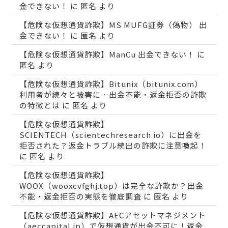
金できない！
に
匿名
より
【危険な仮想通貨詐欺】MS MUFG証券（偽物） 出
金できない！
に
匿名
より
【危険な仮想通貨詐欺】ManCu 出金できない！
に
匿名
より
【危険な仮想通貨詐欺】Bitunix（bitunix.com）
利用者が続々と被害に…出金不能・返金拒否の詐欺
の特徴とは
に
匿名
より
【危険な仮想通貨詐欺】
SCIENTECH（scientechresearch.io）に出金を
拒否された？返金トラブル続出の詐欺に注意喚起！
に
匿名
より
【危険な仮想通貨詐欺】
WOOX（wooxcvfghj.top）は完全な詐欺か？出金
不能・返金拒否の実態を徹底調査
に
匿名
より
【危険な仮想通貨詐欺】AECアセットマネジメント
（aeccapital.jp）で仮想通貨が出金不可に！返金