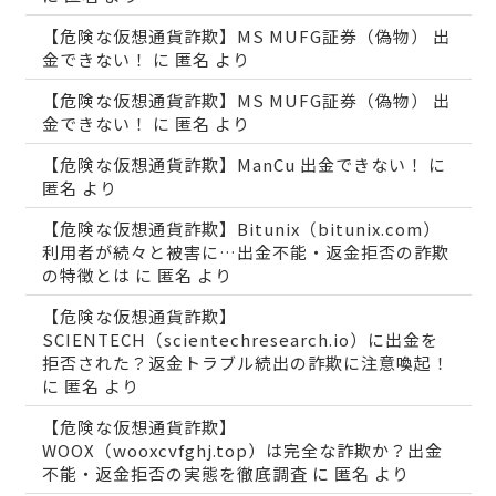
【危険な仮想通貨詐欺】MS MUFG証券（偽物） 出
金できない！
に
匿名
より
【危険な仮想通貨詐欺】MS MUFG証券（偽物） 出
金できない！
に
匿名
より
【危険な仮想通貨詐欺】ManCu 出金できない！
に
匿名
より
【危険な仮想通貨詐欺】Bitunix（bitunix.com）
利用者が続々と被害に…出金不能・返金拒否の詐欺
の特徴とは
に
匿名
より
【危険な仮想通貨詐欺】
SCIENTECH（scientechresearch.io）に出金を
拒否された？返金トラブル続出の詐欺に注意喚起！
に
匿名
より
【危険な仮想通貨詐欺】
WOOX（wooxcvfghj.top）は完全な詐欺か？出金
不能・返金拒否の実態を徹底調査
に
匿名
より