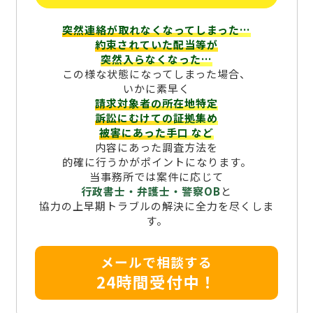
突然連絡が取れなくなってしまった…
約束されていた配当等が
突然入らなくなった…
この様な状態になってしまった場合、
いかに素早く
請求対象者の所在地特定
訴訟にむけての証拠集め
被害にあった手口
など
内容にあった調査方法を
的確に行うかがポイントになります。
当事務所では案件に応じて
行政書士・弁護士・警察OB
と
協力の上早期トラブルの解決に全力を尽くしま
す。
メールで相談する
24時間受付中！