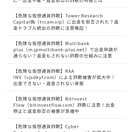
に…出金不能・返金拒否の詐欺の特徴とは
【危険な仮想通貨詐欺】Tower Research
Capital偽（trcam.vip）に出金を拒否された？返
金トラブル続出の詐欺に注意喚起！
【危険な仮想通貨詐欺】Multibank
plus（m.jpmultibank-plus.net）で出金申請が
通らない？返金もされない詐欺の仕組みに注意
【危険な仮想通貨詐欺】RAA
INV（vjsdkyf.com）による詐欺被害が拡大中！
出金できない・返金されない実態
【危険な仮想通貨詐欺】BitInvest
Flow（bitinvestflow.com）詐欺に注意！出金
停止と返金拒否の被害が急増中
【危険な仮想通貨詐欺】Cyber