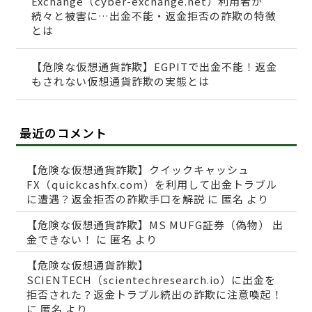
Exchange（cyber-exchange.net）利用者が
続々と被害に…出金不能・返金拒否の詐欺の特徴
とは
【危険な仮想通貨詐欺】EGPITで出金不能！返金
もされない仮想通貨詐欺の実態とは
最近のコメント
【危険な仮想通貨詐欺】クイックキャッシュ
FX（quickcashfx.com）を利用して出金トラブル
に遭遇？返金拒否の詐欺手口を解説
に
匿名
より
【危険な仮想通貨詐欺】MS MUFG証券（偽物） 出
金できない！
に
匿名
より
【危険な仮想通貨詐欺】
SCIENTECH（scientechresearch.io）に出金を
拒否された？返金トラブル続出の詐欺に注意喚起！
に
匿名
より