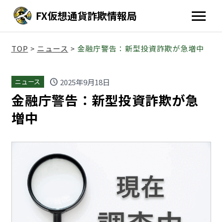
FX仮想通貨詐欺情報局
TOP
>
ニュース
>
金融庁警告：新型投資詐欺が急増中
schedule
2025年9月18日
ニュース
金融庁警告：新型投資詐欺が急
増中