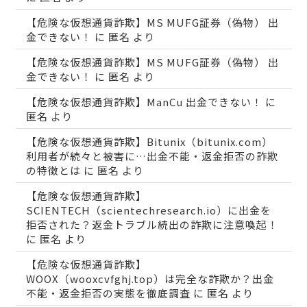
【危険な仮想通貨詐欺】MS MUFG証券（偽物） 出
金できない！
に
匿名
より
【危険な仮想通貨詐欺】MS MUFG証券（偽物） 出
金できない！
に
匿名
より
【危険な仮想通貨詐欺】ManCu 出金できない！
に
匿名
より
【危険な仮想通貨詐欺】Bitunix（bitunix.com）
利用者が続々と被害に…出金不能・返金拒否の詐欺
の特徴とは
に
匿名
より
【危険な仮想通貨詐欺】
SCIENTECH（scientechresearch.io）に出金を
拒否された？返金トラブル続出の詐欺に注意喚起！
に
匿名
より
【危険な仮想通貨詐欺】
WOOX（wooxcvfghj.top）は完全な詐欺か？出金
不能・返金拒否の実態を徹底調査
に
匿名
より