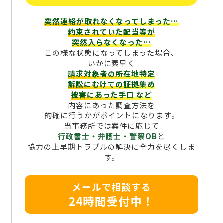
突然連絡が取れなくなってしまった…
約束されていた配当等が
突然入らなくなった…
この様な状態になってしまった場合、
いかに素早く
請求対象者の所在地特定
訴訟にむけての証拠集め
被害にあった手口
など
内容にあった調査方法を
的確に行うかがポイントになります。
当事務所では案件に応じて
行政書士・弁護士・警察OB
と
協力の上早期トラブルの解決に全力を尽くしま
す。
メールで相談する
24時間受付中！