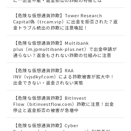
に…出金不能・返金拒否の詐欺の特徴とは
【危険な仮想通貨詐欺】Tower Research
Capital偽（trcam.vip）に出金を拒否された？返
金トラブル続出の詐欺に注意喚起！
【危険な仮想通貨詐欺】Multibank
plus（m.jpmultibank-plus.net）で出金申請が
通らない？返金もされない詐欺の仕組みに注意
【危険な仮想通貨詐欺】RAA
INV（vjsdkyf.com）による詐欺被害が拡大中！
出金できない・返金されない実態
【危険な仮想通貨詐欺】BitInvest
Flow（bitinvestflow.com）詐欺に注意！出金
停止と返金拒否の被害が急増中
【危険な仮想通貨詐欺】Cyber