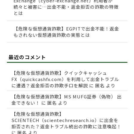
Exchange（cyber-exchange.net）利用者が
続々と被害に…出金不能・返金拒否の詐欺の特徴
とは
【危険な仮想通貨詐欺】EGPITで出金不能！返金
もされない仮想通貨詐欺の実態とは
最近のコメント
【危険な仮想通貨詐欺】クイックキャッシュ
FX（quickcashfx.com）を利用して出金トラブル
に遭遇？返金拒否の詐欺手口を解説
に
匿名
より
【危険な仮想通貨詐欺】MS MUFG証券（偽物） 出
金できない！
に
匿名
より
【危険な仮想通貨詐欺】
SCIENTECH（scientechresearch.io）に出金を
拒否された？返金トラブル続出の詐欺に注意喚起！
に
匿名
より