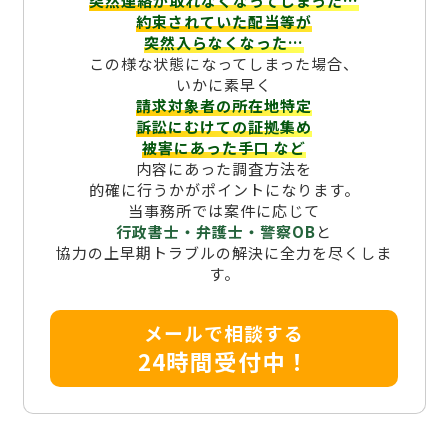
突然連絡が取れなくなってしまった…
約束されていた配当等が
突然入らなくなった…
この様な状態になってしまった場合、
いかに素早く
請求対象者の所在地特定
訴訟にむけての証拠集め
被害にあった手口
など
内容にあった調査方法を
的確に行うかがポイントになります。
当事務所では案件に応じて
行政書士・弁護士・警察OB
と
協力の上早期トラブルの解決に全力を尽くしま
す。
メールで相談する
24時間受付中！