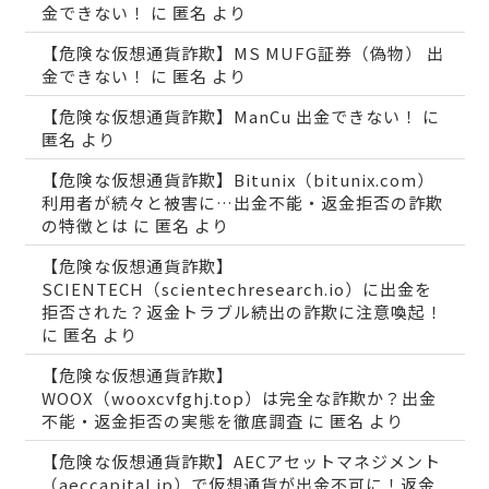
金できない！
に
匿名
より
【危険な仮想通貨詐欺】MS MUFG証券（偽物） 出
金できない！
に
匿名
より
【危険な仮想通貨詐欺】ManCu 出金できない！
に
匿名
より
【危険な仮想通貨詐欺】Bitunix（bitunix.com）
利用者が続々と被害に…出金不能・返金拒否の詐欺
の特徴とは
に
匿名
より
【危険な仮想通貨詐欺】
SCIENTECH（scientechresearch.io）に出金を
拒否された？返金トラブル続出の詐欺に注意喚起！
に
匿名
より
【危険な仮想通貨詐欺】
WOOX（wooxcvfghj.top）は完全な詐欺か？出金
不能・返金拒否の実態を徹底調査
に
匿名
より
【危険な仮想通貨詐欺】AECアセットマネジメント
（aeccapital.jp）で仮想通貨が出金不可に！返金