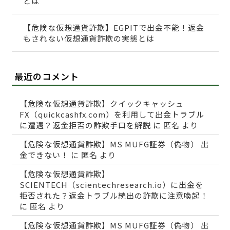
とは
【危険な仮想通貨詐欺】EGPITで出金不能！返金
もされない仮想通貨詐欺の実態とは
最近のコメント
【危険な仮想通貨詐欺】クイックキャッシュ
FX（quickcashfx.com）を利用して出金トラブル
に遭遇？返金拒否の詐欺手口を解説
に
匿名
より
【危険な仮想通貨詐欺】MS MUFG証券（偽物） 出
金できない！
に
匿名
より
【危険な仮想通貨詐欺】
SCIENTECH（scientechresearch.io）に出金を
拒否された？返金トラブル続出の詐欺に注意喚起！
に
匿名
より
【危険な仮想通貨詐欺】MS MUFG証券（偽物） 出