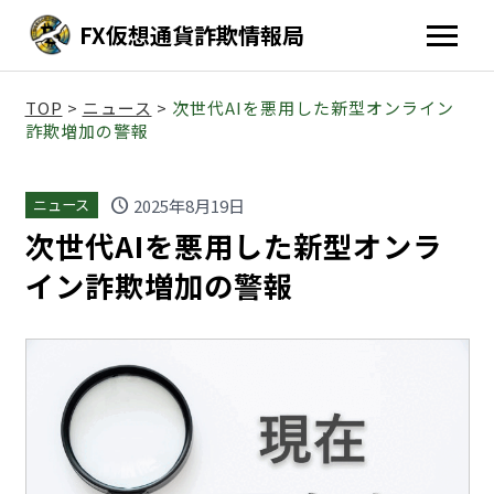
FX仮想通貨詐欺情報局
TOP
>
ニュース
>
次世代AIを悪用した新型オンライン
詐欺増加の警報
schedule
2025年8月19日
ニュース
次世代AIを悪用した新型オンラ
イン詐欺増加の警報