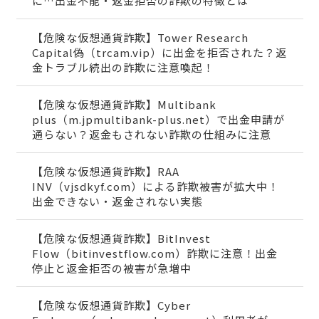
に…出金不能・返金拒否の詐欺の特徴とは
【危険な仮想通貨詐欺】Tower Research
Capital偽（trcam.vip）に出金を拒否された？返
金トラブル続出の詐欺に注意喚起！
【危険な仮想通貨詐欺】Multibank
plus（m.jpmultibank-plus.net）で出金申請が
通らない？返金もされない詐欺の仕組みに注意
【危険な仮想通貨詐欺】RAA
INV（vjsdkyf.com）による詐欺被害が拡大中！
出金できない・返金されない実態
【危険な仮想通貨詐欺】BitInvest
Flow（bitinvestflow.com）詐欺に注意！出金
停止と返金拒否の被害が急増中
【危険な仮想通貨詐欺】Cyber