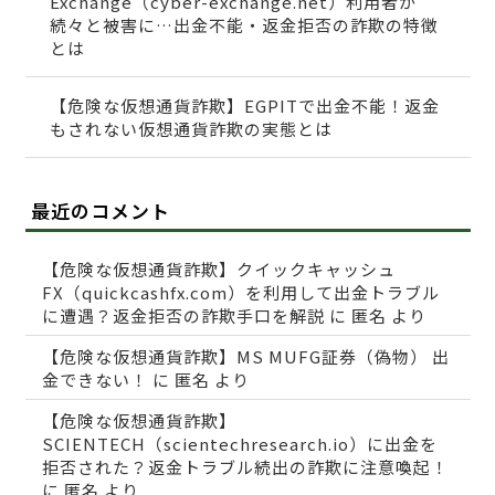
Exchange（cyber-exchange.net）利用者が
続々と被害に…出金不能・返金拒否の詐欺の特徴
とは
【危険な仮想通貨詐欺】EGPITで出金不能！返金
もされない仮想通貨詐欺の実態とは
最近のコメント
【危険な仮想通貨詐欺】クイックキャッシュ
FX（quickcashfx.com）を利用して出金トラブル
に遭遇？返金拒否の詐欺手口を解説
に
匿名
より
【危険な仮想通貨詐欺】MS MUFG証券（偽物） 出
金できない！
に
匿名
より
【危険な仮想通貨詐欺】
SCIENTECH（scientechresearch.io）に出金を
拒否された？返金トラブル続出の詐欺に注意喚起！
に
匿名
より