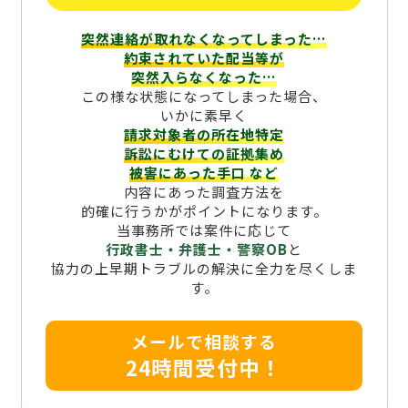
突然連絡が取れなくなってしまった…
約束されていた配当等が
突然入らなくなった…
この様な状態になってしまった場合、
いかに素早く
請求対象者の所在地特定
訴訟にむけての証拠集め
被害にあった手口
など
内容にあった調査方法を
的確に行うかがポイントになります。
当事務所では案件に応じて
行政書士・弁護士・警察OB
と
協力の上早期トラブルの解決に全力を尽くしま
す。
メールで相談する
24時間受付中！