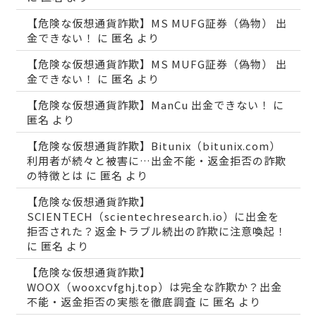
【危険な仮想通貨詐欺】MS MUFG証券（偽物） 出
金できない！
に
匿名
より
【危険な仮想通貨詐欺】MS MUFG証券（偽物） 出
金できない！
に
匿名
より
【危険な仮想通貨詐欺】ManCu 出金できない！
に
匿名
より
【危険な仮想通貨詐欺】Bitunix（bitunix.com）
利用者が続々と被害に…出金不能・返金拒否の詐欺
の特徴とは
に
匿名
より
【危険な仮想通貨詐欺】
SCIENTECH（scientechresearch.io）に出金を
拒否された？返金トラブル続出の詐欺に注意喚起！
に
匿名
より
【危険な仮想通貨詐欺】
WOOX（wooxcvfghj.top）は完全な詐欺か？出金
不能・返金拒否の実態を徹底調査
に
匿名
より