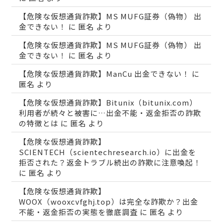
【危険な仮想通貨詐欺】MS MUFG証券（偽物） 出
金できない！
に
匿名
より
【危険な仮想通貨詐欺】MS MUFG証券（偽物） 出
金できない！
に
匿名
より
【危険な仮想通貨詐欺】ManCu 出金できない！
に
匿名
より
【危険な仮想通貨詐欺】Bitunix（bitunix.com）
利用者が続々と被害に…出金不能・返金拒否の詐欺
の特徴とは
に
匿名
より
【危険な仮想通貨詐欺】
SCIENTECH（scientechresearch.io）に出金を
拒否された？返金トラブル続出の詐欺に注意喚起！
に
匿名
より
【危険な仮想通貨詐欺】
WOOX（wooxcvfghj.top）は完全な詐欺か？出金
不能・返金拒否の実態を徹底調査
に
匿名
より