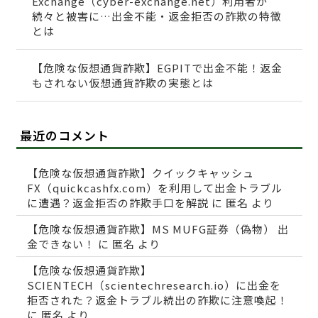
Exchange（cyber-exchange.net）利用者が
続々と被害に…出金不能・返金拒否の詐欺の特徴
とは
【危険な仮想通貨詐欺】EGPITで出金不能！返金
もされない仮想通貨詐欺の実態とは
最近のコメント
【危険な仮想通貨詐欺】クイックキャッシュ
FX（quickcashfx.com）を利用して出金トラブル
に遭遇？返金拒否の詐欺手口を解説
に
匿名
より
【危険な仮想通貨詐欺】MS MUFG証券（偽物） 出
金できない！
に
匿名
より
【危険な仮想通貨詐欺】
SCIENTECH（scientechresearch.io）に出金を
拒否された？返金トラブル続出の詐欺に注意喚起！
に
匿名
より