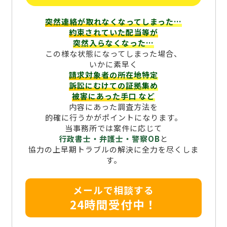
突然連絡が取れなくなってしまった…
約束されていた配当等が
突然入らなくなった…
この様な状態になってしまった場合、
いかに素早く
請求対象者の所在地特定
訴訟にむけての証拠集め
被害にあった手口
など
内容にあった調査方法を
的確に行うかがポイントになります。
当事務所では案件に応じて
行政書士・弁護士・警察OB
と
協力の上早期トラブルの解決に全力を尽くしま
す。
メールで相談する
24時間受付中！