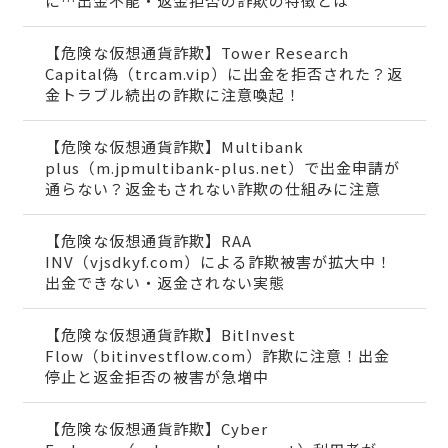
に…出金不能・返金拒否の詐欺の特徴とは
【危険な仮想通貨詐欺】Tower Research
Capital偽（trcam.vip）に出金を拒否された？返
金トラブル続出の詐欺に注意喚起！
【危険な仮想通貨詐欺】Multibank
plus（m.jpmultibank-plus.net）で出金申請が
通らない？返金もされない詐欺の仕組みに注意
【危険な仮想通貨詐欺】RAA
INV（vjsdkyf.com）による詐欺被害が拡大中！
出金できない・返金されない実態
【危険な仮想通貨詐欺】BitInvest
Flow（bitinvestflow.com）詐欺に注意！出金
停止と返金拒否の被害が急増中
【危険な仮想通貨詐欺】Cyber