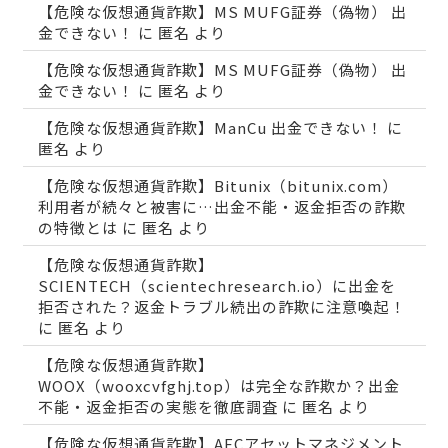
【危険な仮想通貨詐欺】MS MUFG証券（偽物） 出
金できない！
に
匿名
より
【危険な仮想通貨詐欺】MS MUFG証券（偽物） 出
金できない！
に
匿名
より
【危険な仮想通貨詐欺】ManCu 出金できない！
に
匿名
より
【危険な仮想通貨詐欺】Bitunix（bitunix.com）
利用者が続々と被害に…出金不能・返金拒否の詐欺
の特徴とは
に
匿名
より
【危険な仮想通貨詐欺】
SCIENTECH（scientechresearch.io）に出金を
拒否された？返金トラブル続出の詐欺に注意喚起！
に
匿名
より
【危険な仮想通貨詐欺】
WOOX（wooxcvfghj.top）は完全な詐欺か？出金
不能・返金拒否の実態を徹底調査
に
匿名
より
【危険な仮想通貨詐欺】AECアセットマネジメント