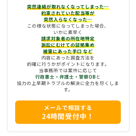
突然連絡が取れなくなってしまった…
約束されていた配当等が
突然入らなくなった…
この様な状態になってしまった場合、
いかに素早く
請求対象者の所在地特定
訴訟にむけての証拠集め
被害にあった手口
など
内容にあった調査方法を
的確に行うかがポイントになります。
当事務所では案件に応じて
行政書士・弁護士・警察OB
と
協力の上早期トラブルの解決に全力を尽くしま
す。
メールで相談する
24時間受付中！