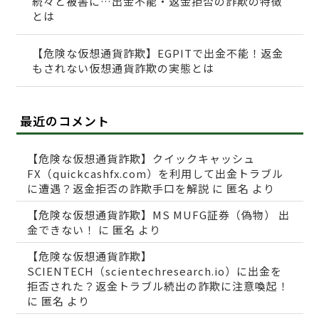
続々と被害に…出金不能・返金拒否の詐欺の特徴
とは
【危険な仮想通貨詐欺】EGPITで出金不能！返金
もされない仮想通貨詐欺の実態とは
最近のコメント
【危険な仮想通貨詐欺】クイックキャッシュ
FX（quickcashfx.com）を利用して出金トラブル
に遭遇？返金拒否の詐欺手口を解説
に
匿名
より
【危険な仮想通貨詐欺】MS MUFG証券（偽物） 出
金できない！
に
匿名
より
【危険な仮想通貨詐欺】
SCIENTECH（scientechresearch.io）に出金を
拒否された？返金トラブル続出の詐欺に注意喚起！
に
匿名
より