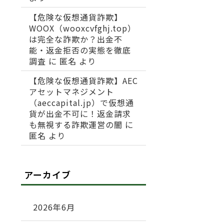
【危険な仮想通貨詐欺】
WOOX（wooxcvfghj.top）
は完全な詐欺か？出金不
能・返金拒否の実態を徹底
調査
に
匿名
より
【危険な仮想通貨詐欺】AEC
アセットマネジメント
（aeccapital.jp）で仮想通
貨が出金不可に！返金請求
も無視する詐欺運営の闇
に
匿名
より
アーカイブ
2026年6月