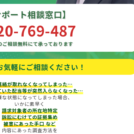
サポート相談窓口】
20-769-487
のご相談
無料にて承っております
お気軽にご相談ください！
連絡が取れなくなってしまった…
ていた配当等が
突然入らなくなった…
様な状態になってしまった場合、
いかに素早く
請求対象者の所在地特定
訴訟にむけての証拠集め
被害にあった手口
など
内容にあった調査方法を