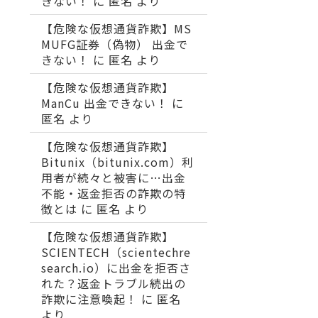
きない！
に
匿名
より
【危険な仮想通貨詐欺】MS
MUFG証券（偽物） 出金で
きない！
に
匿名
より
【危険な仮想通貨詐欺】
ManCu 出金できない！
に
匿名
より
【危険な仮想通貨詐欺】
Bitunix（bitunix.com）利
用者が続々と被害に…出金
不能・返金拒否の詐欺の特
徴とは
に
匿名
より
【危険な仮想通貨詐欺】
SCIENTECH（scientechre
search.io）に出金を拒否さ
れた？返金トラブル続出の
詐欺に注意喚起！
に
匿名
より