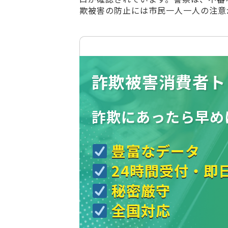
欺被害の防止には市民一人一人の注意
詐欺被害消費者ト
詐欺にあったら
早め
豊富なデータ
24時間受付・即
秘密厳守
全国対応