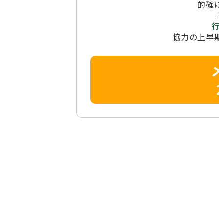
的確
協力の上早