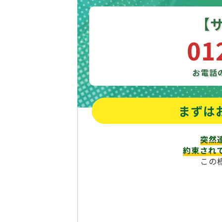
【
01
お電話
まずは
突然
約束され
この