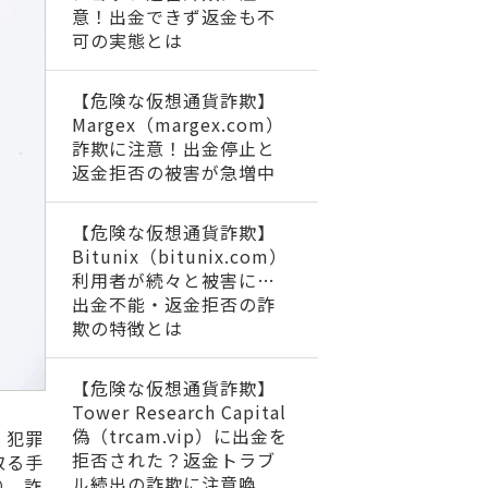
意！出金できず返金も不
可の実態とは
【危険な仮想通貨詐欺】
Margex（margex.com）
詐欺に注意！出金停止と
返金拒否の被害が急増中
【危険な仮想通貨詐欺】
Bitunix（bitunix.com）
利用者が続々と被害に…
出金不能・返金拒否の詐
欺の特徴とは
【危険な仮想通貨詐欺】
Tower Research Capital
偽（trcam.vip）に出金を
。犯罪
拒否された？返金トラブ
取る手
ル続出の詐欺に注意喚
り、詐