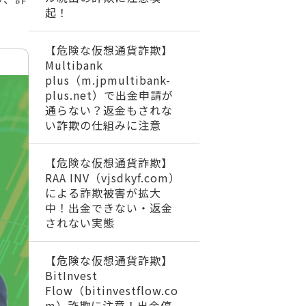
起！
【危険な仮想通貨詐欺】
Multibank
plus（m.jpmultibank-
plus.net）で出金申請が
通らない？返金もされな
い詐欺の仕組みに注意
【危険な仮想通貨詐欺】
RAA INV（vjsdkyf.com）
による詐欺被害が拡大
中！出金できない・返金
されない実態
【危険な仮想通貨詐欺】
BitInvest
Flow（bitinvestflow.co
m）詐欺に注意！出金停