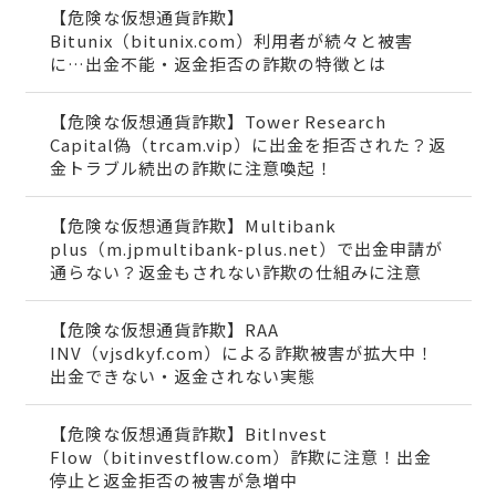
【危険な仮想通貨詐欺】
Bitunix（bitunix.com）利用者が続々と被害
に…出金不能・返金拒否の詐欺の特徴とは
【危険な仮想通貨詐欺】Tower Research
Capital偽（trcam.vip）に出金を拒否された？返
金トラブル続出の詐欺に注意喚起！
【危険な仮想通貨詐欺】Multibank
plus（m.jpmultibank-plus.net）で出金申請が
通らない？返金もされない詐欺の仕組みに注意
【危険な仮想通貨詐欺】RAA
INV（vjsdkyf.com）による詐欺被害が拡大中！
出金できない・返金されない実態
【危険な仮想通貨詐欺】BitInvest
Flow（bitinvestflow.com）詐欺に注意！出金
停止と返金拒否の被害が急増中