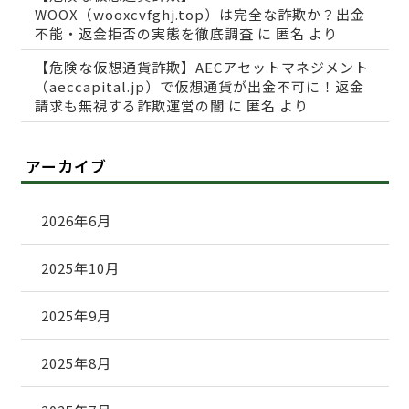
WOOX（wooxcvfghj.top）は完全な詐欺か？出金
不能・返金拒否の実態を徹底調査
に
匿名
より
【危険な仮想通貨詐欺】AECアセットマネジメント
（aeccapital.jp）で仮想通貨が出金不可に！返金
請求も無視する詐欺運営の闇
に
匿名
より
アーカイブ
2026年6月
2025年10月
2025年9月
2025年8月