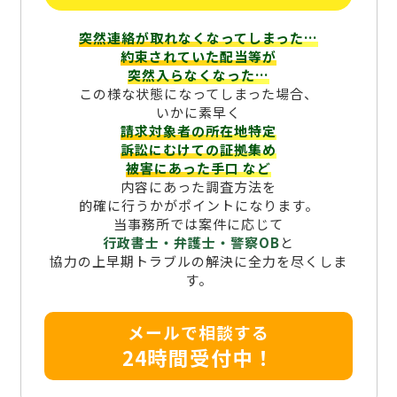
突然連絡が取れなくなってしまった…
約束されていた配当等が
突然入らなくなった…
この様な状態になってしまった場合、
いかに素早く
請求対象者の所在地特定
訴訟にむけての証拠集め
被害にあった手口
など
内容にあった調査方法を
的確に行うかがポイントになります。
当事務所では案件に応じて
行政書士・弁護士・警察OB
と
協力の上早期トラブルの解決に全力を尽くしま
す。
メールで相談する
24時間受付中！