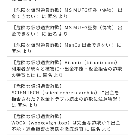
【危険な仮想通貨詐欺】MS MUFG証券（偽物） 出
金できない！
に
匿名
より
【危険な仮想通貨詐欺】MS MUFG証券（偽物） 出
金できない！
に
匿名
より
【危険な仮想通貨詐欺】ManCu 出金できない！
に
匿名
より
【危険な仮想通貨詐欺】Bitunix（bitunix.com）
利用者が続々と被害に…出金不能・返金拒否の詐欺
の特徴とは
に
匿名
より
【危険な仮想通貨詐欺】
SCIENTECH（scientechresearch.io）に出金を
拒否された？返金トラブル続出の詐欺に注意喚起！
に
匿名
より
【危険な仮想通貨詐欺】
WOOX（wooxcvfghj.top）は完全な詐欺か？出金
不能・返金拒否の実態を徹底調査
に
匿名
より