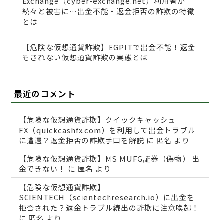
Exchange（cyber-exchange.net）利用者が
続々と被害に…出金不能・返金拒否の詐欺の特徴
とは
【危険な仮想通貨詐欺】EGPITで出金不能！返金
もされない仮想通貨詐欺の実態とは
最近のコメント
【危険な仮想通貨詐欺】クイックキャッシュ
FX（quickcashfx.com）を利用して出金トラブル
に遭遇？返金拒否の詐欺手口を解説
に
匿名
より
【危険な仮想通貨詐欺】MS MUFG証券（偽物） 出
金できない！
に
匿名
より
【危険な仮想通貨詐欺】
SCIENTECH（scientechresearch.io）に出金を
拒否された？返金トラブル続出の詐欺に注意喚起！
に
匿名
より