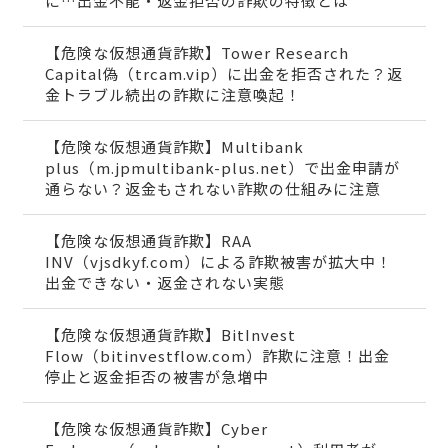
に…出金不能・返金拒否の詐欺の特徴とは
【危険な仮想通貨詐欺】Tower Research
Capital偽（trcam.vip）に出金を拒否された？返
金トラブル続出の詐欺に注意喚起！
【危険な仮想通貨詐欺】Multibank
plus（m.jpmultibank-plus.net）で出金申請が
通らない？返金もされない詐欺の仕組みに注意
【危険な仮想通貨詐欺】RAA
INV（vjsdkyf.com）による詐欺被害が拡大中！
出金できない・返金されない実態
【危険な仮想通貨詐欺】BitInvest
Flow（bitinvestflow.com）詐欺に注意！出金
停止と返金拒否の被害が急増中
【危険な仮想通貨詐欺】Cyber