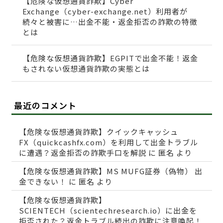
【危険な仮想通貨詐欺】Cyber
Exchange（cyber-exchange.net）利用者が
続々と被害に…出金不能・返金拒否の詐欺の特徴
とは
【危険な仮想通貨詐欺】EGPITで出金不能！返金
もされない仮想通貨詐欺の実態とは
最近のコメント
【危険な仮想通貨詐欺】クイックキャッシュ
FX（quickcashfx.com）を利用して出金トラブル
に遭遇？返金拒否の詐欺手口を解説
に
匿名
より
【危険な仮想通貨詐欺】MS MUFG証券（偽物） 出
金できない！
に
匿名
より
【危険な仮想通貨詐欺】
SCIENTECH（scientechresearch.io）に出金を
拒否された？返金トラブル続出の詐欺に注意喚起！