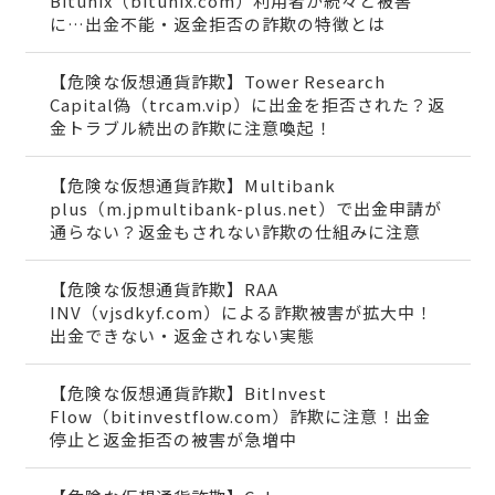
Bitunix（bitunix.com）利用者が続々と被害
に…出金不能・返金拒否の詐欺の特徴とは
【危険な仮想通貨詐欺】Tower Research
Capital偽（trcam.vip）に出金を拒否された？返
金トラブル続出の詐欺に注意喚起！
【危険な仮想通貨詐欺】Multibank
plus（m.jpmultibank-plus.net）で出金申請が
通らない？返金もされない詐欺の仕組みに注意
【危険な仮想通貨詐欺】RAA
INV（vjsdkyf.com）による詐欺被害が拡大中！
出金できない・返金されない実態
【危険な仮想通貨詐欺】BitInvest
Flow（bitinvestflow.com）詐欺に注意！出金
停止と返金拒否の被害が急増中