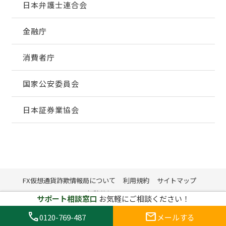
日本弁護士連合会
金融庁
消費者庁
国家公安委員会
日本証券業協会
FX仮想通貨詐欺情報局について
利用規約
サイトマップ
削除依頼フォーム
サポート相談窓口
お気軽にご相談ください！
call
mail
0120-769-487
メールする
© 2024 - 2026 FX仮想通貨詐欺情報局