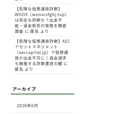
【危険な仮想通貨詐欺】
WOOX（wooxcvfghj.top）
は完全な詐欺か？出金不
能・返金拒否の実態を徹底
調査
に
匿名
より
【危険な仮想通貨詐欺】AEC
アセットマネジメント
（aeccapital.jp）で仮想通
貨が出金不可に！返金請求
も無視する詐欺運営の闇
に
匿名
より
アーカイブ
2026年6月