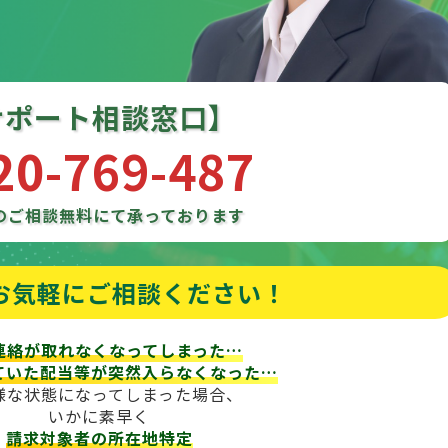
サポート相談窓口】
20-769-487
のご相談
無料にて承っております
お気軽にご相談ください！
連絡が取れなくなってしまった…
ていた配当等が
突然入らなくなった…
様な状態になってしまった場合、
いかに素早く
請求対象者の所在地特定