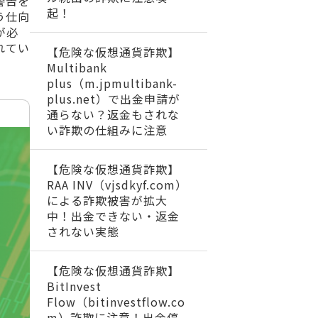
警告を
起！
う仕向
が必
れてい
【危険な仮想通貨詐欺】
Multibank
plus（m.jpmultibank-
plus.net）で出金申請が
通らない？返金もされな
い詐欺の仕組みに注意
【危険な仮想通貨詐欺】
RAA INV（vjsdkyf.com）
による詐欺被害が拡大
中！出金できない・返金
されない実態
【危険な仮想通貨詐欺】
BitInvest
Flow（bitinvestflow.co
m）詐欺に注意！出金停