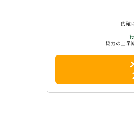
的確
協力の上早