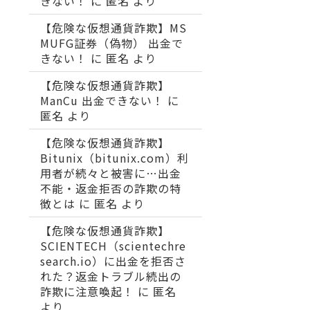
きない！
に
匿名
より
【危険な仮想通貨詐欺】MS
MUFG証券（偽物） 出金で
きない！
に
匿名
より
【危険な仮想通貨詐欺】
ManCu 出金できない！
に
匿名
より
【危険な仮想通貨詐欺】
Bitunix（bitunix.com）利
用者が続々と被害に…出金
不能・返金拒否の詐欺の特
徴とは
に
匿名
より
【危険な仮想通貨詐欺】
SCIENTECH（scientechre
search.io）に出金を拒否さ
れた？返金トラブル続出の
詐欺に注意喚起！
に
匿名
より