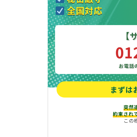
全国対応
【
01
お電話
まずは
突然
約束され
この