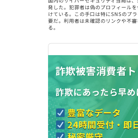
国内のサイバーセキュリティ当局は、
発した。犯罪者は偽のプロフィールを
けている。この手口は特にSNSのプ
要だ。利用者は未確認のリンクや不審
る。
詐欺被害消費者ト
詐欺にあったら
早め
豊富なデータ
24時間受付・即
秘密厳守