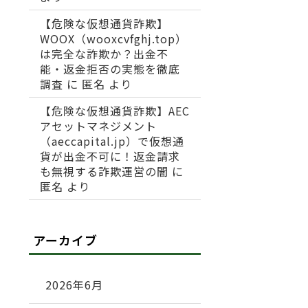
【危険な仮想通貨詐欺】
WOOX（wooxcvfghj.top）
は完全な詐欺か？出金不
能・返金拒否の実態を徹底
調査
に
匿名
より
【危険な仮想通貨詐欺】AEC
アセットマネジメント
（aeccapital.jp）で仮想通
貨が出金不可に！返金請求
も無視する詐欺運営の闇
に
匿名
より
アーカイブ
2026年6月