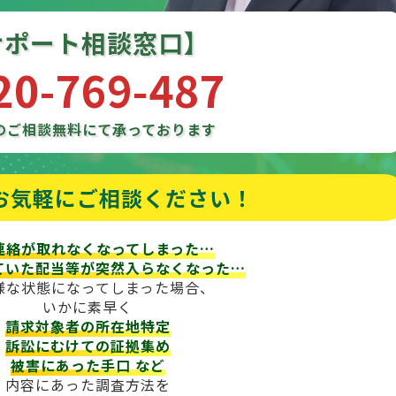
サポート相談窓口】
20-769-487
のご相談
無料にて承っております
お気軽にご相談ください！
連絡が取れなくなってしまった…
ていた配当等が
突然入らなくなった…
様な状態になってしまった場合、
いかに素早く
請求対象者の所在地特定
訴訟にむけての証拠集め
被害にあった手口
など
内容にあった調査方法を