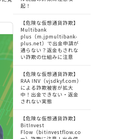
起！
【危険な仮想通貨詐欺】
Multibank
plus（m.jpmultibank-
plus.net）で出金申請が
通らない？返金もされな
い詐欺の仕組みに注意
【危険な仮想通貨詐欺】
RAA INV（vjsdkyf.com）
による詐欺被害が拡大
中！出金できない・返金
されない実態
【危険な仮想通貨詐欺】
BitInvest
Flow（bitinvestflow.co
m）詐欺に注意！出金停