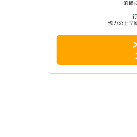
的確
協力の上早