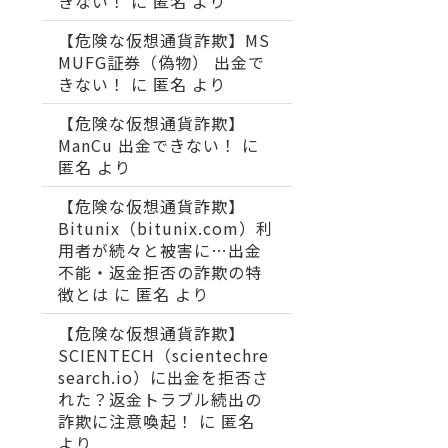
きない！
に
匿名
より
【危険な仮想通貨詐欺】MS
MUFG証券（偽物） 出金で
きない！
に
匿名
より
【危険な仮想通貨詐欺】
ManCu 出金できない！
に
匿名
より
【危険な仮想通貨詐欺】
Bitunix（bitunix.com）利
用者が続々と被害に…出金
不能・返金拒否の詐欺の特
徴とは
に
匿名
より
【危険な仮想通貨詐欺】
SCIENTECH（scientechre
search.io）に出金を拒否さ
れた？返金トラブル続出の
詐欺に注意喚起！
に
匿名
より