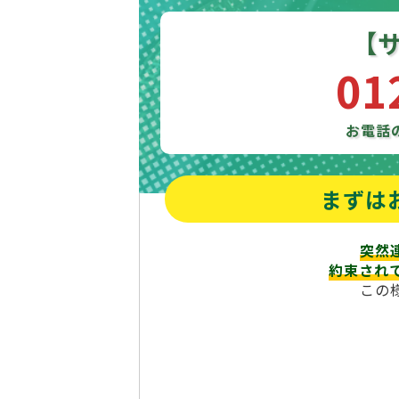
【
01
お電話
まずは
突然
約束され
この