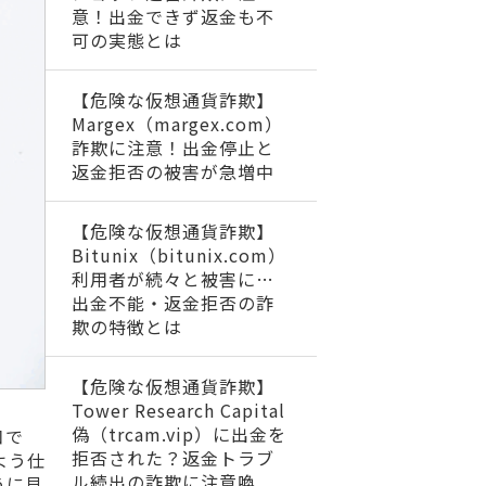
意！出金できず返金も不
可の実態とは
【危険な仮想通貨詐欺】
Margex（margex.com）
詐欺に注意！出金停止と
返金拒否の被害が急増中
【危険な仮想通貨詐欺】
Bitunix（bitunix.com）
利用者が続々と被害に…
出金不能・返金拒否の詐
欺の特徴とは
【危険な仮想通貨詐欺】
Tower Research Capital
偽（trcam.vip）に出金を
口で
拒否された？返金トラブ
よう仕
ル続出の詐欺に注意喚
うに見