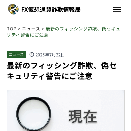
FX仮想通貨詐欺情報局
TOP
>
ニュース
>
最新のフィッシング詐欺、偽セキュ
リティ警告にご注意
schedule
2025年7月22日
ニュース
最新のフィッシング詐欺、偽セ
キュリティ警告にご注意