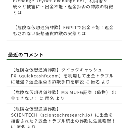
Exchange（cyber-exchange.net）利用者が
続々と被害に…出金不能・返金拒否の詐欺の特徴
とは
【危険な仮想通貨詐欺】EGPITで出金不能！返金
もされない仮想通貨詐欺の実態とは
最近のコメント
【危険な仮想通貨詐欺】クイックキャッシュ
FX（quickcashfx.com）を利用して出金トラブル
に遭遇？返金拒否の詐欺手口を解説
に
匿名
より
【危険な仮想通貨詐欺】MS MUFG証券（偽物） 出
金できない！
に
匿名
より
【危険な仮想通貨詐欺】
SCIENTECH（scientechresearch.io）に出金を
拒否された？返金トラブル続出の詐欺に注意喚起！
に
匿名
より