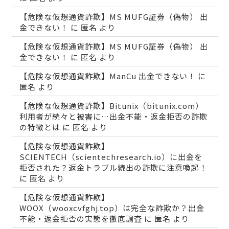
【危険な仮想通貨詐欺】MS MUFG証券（偽物） 出
金できない！
に
匿名
より
【危険な仮想通貨詐欺】MS MUFG証券（偽物） 出
金できない！
に
匿名
より
【危険な仮想通貨詐欺】ManCu 出金できない！
に
匿名
より
【危険な仮想通貨詐欺】Bitunix（bitunix.com）
利用者が続々と被害に…出金不能・返金拒否の詐欺
の特徴とは
に
匿名
より
【危険な仮想通貨詐欺】
SCIENTECH（scientechresearch.io）に出金を
拒否された？返金トラブル続出の詐欺に注意喚起！
に
匿名
より
【危険な仮想通貨詐欺】
WOOX（wooxcvfghj.top）は完全な詐欺か？出金
不能・返金拒否の実態を徹底調査
に
匿名
より