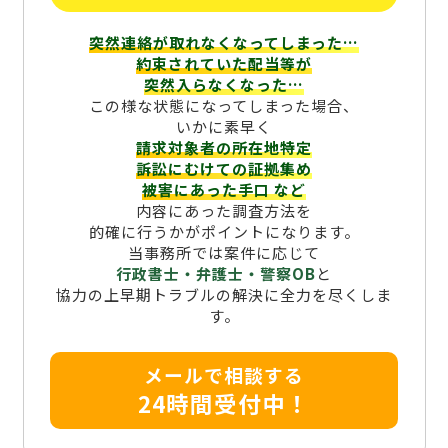
突然連絡が取れなくなってしまった…
約束されていた配当等が
突然入らなくなった…
この様な状態になってしまった場合、
いかに素早く
請求対象者の所在地特定
訴訟にむけての証拠集め
被害にあった手口
など
内容にあった調査方法を
的確に行うかがポイントになります。
当事務所では案件に応じて
行政書士・弁護士・警察OB
と
協力の上早期トラブルの解決に全力を尽くしま
す。
メールで相談する
24時間受付中！