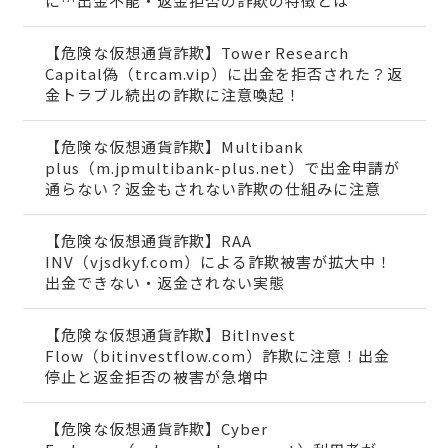
に…出金不能・返金拒否の詐欺の特徴とは
【危険な仮想通貨詐欺】Tower Research
Capital偽（trcam.vip）に出金を拒否された？返
金トラブル続出の詐欺に注意喚起！
【危険な仮想通貨詐欺】Multibank
plus（m.jpmultibank-plus.net）で出金申請が
通らない？返金もされない詐欺の仕組みに注意
【危険な仮想通貨詐欺】RAA
INV（vjsdkyf.com）による詐欺被害が拡大中！
出金できない・返金されない実態
【危険な仮想通貨詐欺】BitInvest
Flow（bitinvestflow.com）詐欺に注意！出金
停止と返金拒否の被害が急増中
【危険な仮想通貨詐欺】Cyber