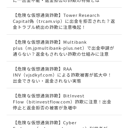
に…出金不能・返金拒否の詐欺の特徴とは
【危険な仮想通貨詐欺】Tower Research
Capital偽（trcam.vip）に出金を拒否された？返
金トラブル続出の詐欺に注意喚起！
【危険な仮想通貨詐欺】Multibank
plus（m.jpmultibank-plus.net）で出金申請が
通らない？返金もされない詐欺の仕組みに注意
【危険な仮想通貨詐欺】RAA
INV（vjsdkyf.com）による詐欺被害が拡大中！
出金できない・返金されない実態
【危険な仮想通貨詐欺】BitInvest
Flow（bitinvestflow.com）詐欺に注意！出金
停止と返金拒否の被害が急増中
【危険な仮想通貨詐欺】Cyber