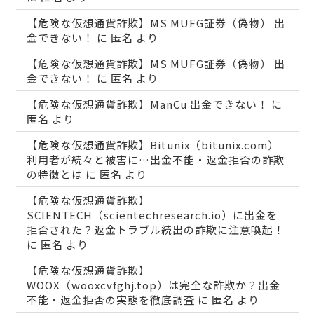
【危険な仮想通貨詐欺】MS MUFG証券（偽物） 出
金できない！
に
匿名
より
【危険な仮想通貨詐欺】MS MUFG証券（偽物） 出
金できない！
に
匿名
より
【危険な仮想通貨詐欺】ManCu 出金できない！
に
匿名
より
【危険な仮想通貨詐欺】Bitunix（bitunix.com）
利用者が続々と被害に…出金不能・返金拒否の詐欺
の特徴とは
に
匿名
より
【危険な仮想通貨詐欺】
SCIENTECH（scientechresearch.io）に出金を
拒否された？返金トラブル続出の詐欺に注意喚起！
に
匿名
より
【危険な仮想通貨詐欺】
WOOX（wooxcvfghj.top）は完全な詐欺か？出金
不能・返金拒否の実態を徹底調査
に
匿名
より