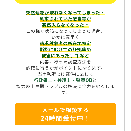
突然連絡が取れなくなってしまった…
約束されていた配当等が
突然入らなくなった…
この様な状態になってしまった場合、
いかに素早く
請求対象者の所在地特定
訴訟にむけての証拠集め
被害にあった手口
など
内容にあった調査方法を
的確に行うかがポイントになります。
当事務所では案件に応じて
行政書士・弁護士・警察OB
と
協力の上早期トラブルの解決に全力を尽くしま
す。
メールで相談する
24時間受付中！