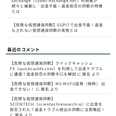
Exchange（cyber-exchange.net）利用者が
続々と被害に…出金不能・返金拒否の詐欺の特徴
とは
【危険な仮想通貨詐欺】EGPITで出金不能！返金
もされない仮想通貨詐欺の実態とは
最近のコメント
【危険な仮想通貨詐欺】クイックキャッシュ
FX（quickcashfx.com）を利用して出金トラブル
に遭遇？返金拒否の詐欺手口を解説
に
匿名
より
【危険な仮想通貨詐欺】MS MUFG証券（偽物） 出
金できない！
に
匿名
より
【危険な仮想通貨詐欺】
SCIENTECH（scientechresearch.io）に出金を
拒否された？返金トラブル続出の詐欺に注意喚起！
に
匿名
より