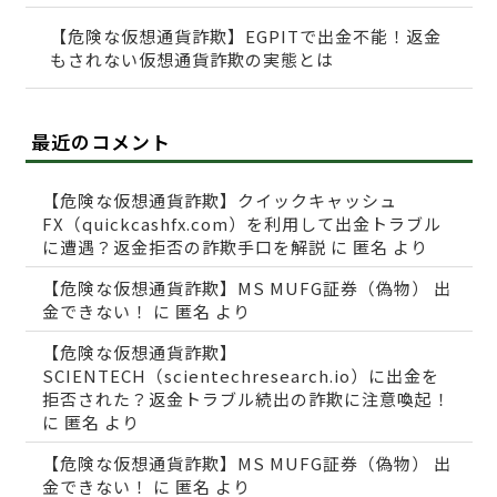
【危険な仮想通貨詐欺】EGPITで出金不能！返金
もされない仮想通貨詐欺の実態とは
最近のコメント
【危険な仮想通貨詐欺】クイックキャッシュ
FX（quickcashfx.com）を利用して出金トラブル
に遭遇？返金拒否の詐欺手口を解説
に
匿名
より
【危険な仮想通貨詐欺】MS MUFG証券（偽物） 出
金できない！
に
匿名
より
【危険な仮想通貨詐欺】
SCIENTECH（scientechresearch.io）に出金を
拒否された？返金トラブル続出の詐欺に注意喚起！
に
匿名
より
【危険な仮想通貨詐欺】MS MUFG証券（偽物） 出
金できない！
に
匿名
より