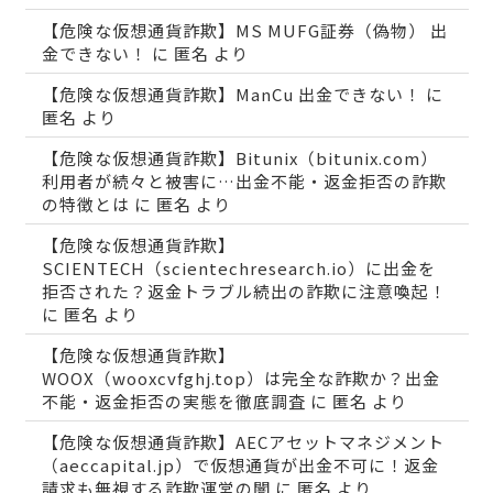
【危険な仮想通貨詐欺】MS MUFG証券（偽物） 出
金できない！
に
匿名
より
【危険な仮想通貨詐欺】ManCu 出金できない！
に
匿名
より
【危険な仮想通貨詐欺】Bitunix（bitunix.com）
利用者が続々と被害に…出金不能・返金拒否の詐欺
の特徴とは
に
匿名
より
【危険な仮想通貨詐欺】
SCIENTECH（scientechresearch.io）に出金を
拒否された？返金トラブル続出の詐欺に注意喚起！
に
匿名
より
【危険な仮想通貨詐欺】
WOOX（wooxcvfghj.top）は完全な詐欺か？出金
不能・返金拒否の実態を徹底調査
に
匿名
より
【危険な仮想通貨詐欺】AECアセットマネジメント
（aeccapital.jp）で仮想通貨が出金不可に！返金
請求も無視する詐欺運営の闇
に
匿名
より