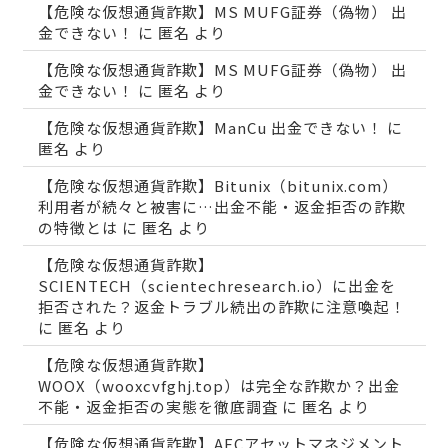
【危険な仮想通貨詐欺】MS MUFG証券（偽物） 出
金できない！
に
匿名
より
【危険な仮想通貨詐欺】MS MUFG証券（偽物） 出
金できない！
に
匿名
より
【危険な仮想通貨詐欺】ManCu 出金できない！
に
匿名
より
【危険な仮想通貨詐欺】Bitunix（bitunix.com）
利用者が続々と被害に…出金不能・返金拒否の詐欺
の特徴とは
に
匿名
より
【危険な仮想通貨詐欺】
SCIENTECH（scientechresearch.io）に出金を
拒否された？返金トラブル続出の詐欺に注意喚起！
に
匿名
より
【危険な仮想通貨詐欺】
WOOX（wooxcvfghj.top）は完全な詐欺か？出金
不能・返金拒否の実態を徹底調査
に
匿名
より
【危険な仮想通貨詐欺】AECアセットマネジメント