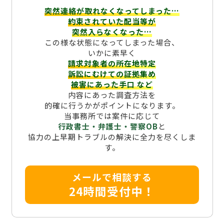
突然連絡が取れなくなってしまった…
約束されていた配当等が
突然入らなくなった…
この様な状態になってしまった場合、
いかに素早く
請求対象者の所在地特定
訴訟にむけての証拠集め
被害にあった手口
など
内容にあった調査方法を
的確に行うかがポイントになります。
当事務所では案件に応じて
行政書士・弁護士・警察OB
と
協力の上早期トラブルの解決に全力を尽くしま
す。
メールで相談する
24時間受付中！