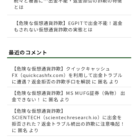
続々と被害に…出金不能・返金拒否の詐欺の特徴
とは
【危険な仮想通貨詐欺】EGPITで出金不能！返金
もされない仮想通貨詐欺の実態とは
最近のコメント
【危険な仮想通貨詐欺】クイックキャッシュ
FX（quickcashfx.com）を利用して出金トラブル
に遭遇？返金拒否の詐欺手口を解説
に
匿名
より
【危険な仮想通貨詐欺】MS MUFG証券（偽物） 出
金できない！
に
匿名
より
【危険な仮想通貨詐欺】
SCIENTECH（scientechresearch.io）に出金を
拒否された？返金トラブル続出の詐欺に注意喚起！
に
匿名
より