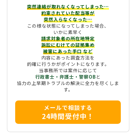
突然連絡が取れなくなってしまった…
約束されていた配当等が
突然入らなくなった…
この様な状態になってしまった場合、
いかに素早く
請求対象者の所在地特定
訴訟にむけての証拠集め
被害にあった手口
など
内容にあった調査方法を
的確に行うかがポイントになります。
当事務所では案件に応じて
行政書士・弁護士・警察OB
と
協力の上早期トラブルの解決に全力を尽くしま
す。
メールで相談する
24時間受付中！