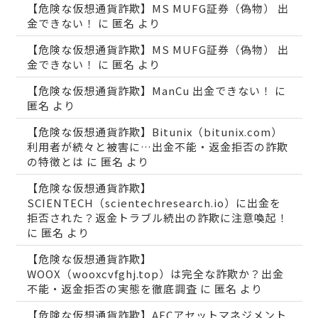
【危険な仮想通貨詐欺】MS MUFG証券（偽物） 出
金できない！
に
匿名
より
【危険な仮想通貨詐欺】MS MUFG証券（偽物） 出
金できない！
に
匿名
より
【危険な仮想通貨詐欺】ManCu 出金できない！
に
匿名
より
【危険な仮想通貨詐欺】Bitunix（bitunix.com）
利用者が続々と被害に…出金不能・返金拒否の詐欺
の特徴とは
に
匿名
より
【危険な仮想通貨詐欺】
SCIENTECH（scientechresearch.io）に出金を
拒否された？返金トラブル続出の詐欺に注意喚起！
に
匿名
より
【危険な仮想通貨詐欺】
WOOX（wooxcvfghj.top）は完全な詐欺か？出金
不能・返金拒否の実態を徹底調査
に
匿名
より
【危険な仮想通貨詐欺】AECアセットマネジメント