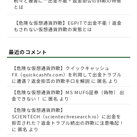
続々と被害に…出金不能・返金拒否の詐欺の特徴
とは
【危険な仮想通貨詐欺】EGPITで出金不能！返金
もされない仮想通貨詐欺の実態とは
最近のコメント
【危険な仮想通貨詐欺】クイックキャッシュ
FX（quickcashfx.com）を利用して出金トラブル
に遭遇？返金拒否の詐欺手口を解説
に
匿名
より
【危険な仮想通貨詐欺】MS MUFG証券（偽物） 出
金できない！
に
匿名
より
【危険な仮想通貨詐欺】
SCIENTECH（scientechresearch.io）に出金を
拒否された？返金トラブル続出の詐欺に注意喚起！
に
匿名
より