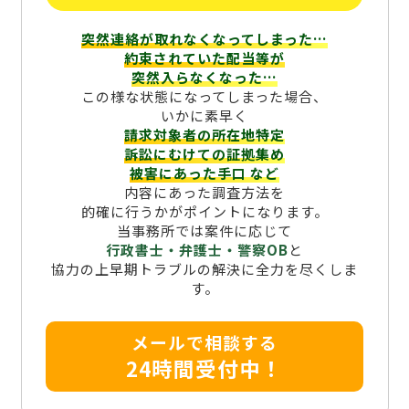
突然連絡が取れなくなってしまった…
約束されていた配当等が
突然入らなくなった…
この様な状態になってしまった場合、
いかに素早く
請求対象者の所在地特定
訴訟にむけての証拠集め
被害にあった手口
など
内容にあった調査方法を
的確に行うかがポイントになります。
当事務所では案件に応じて
行政書士・弁護士・警察OB
と
協力の上早期トラブルの解決に全力を尽くしま
す。
メールで相談する
24時間受付中！