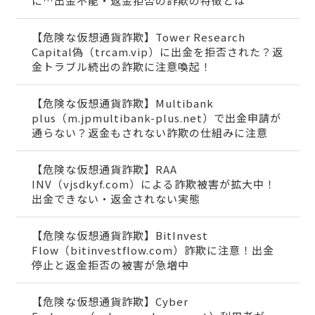
に…出金不能・返金拒否の詐欺の特徴とは
【危険な仮想通貨詐欺】Tower Research
Capital偽（trcam.vip）に出金を拒否された？返
金トラブル続出の詐欺に注意喚起！
【危険な仮想通貨詐欺】Multibank
plus（m.jpmultibank-plus.net）で出金申請が
通らない？返金もされない詐欺の仕組みに注意
【危険な仮想通貨詐欺】RAA
INV（vjsdkyf.com）による詐欺被害が拡大中！
出金できない・返金されない実態
【危険な仮想通貨詐欺】BitInvest
Flow（bitinvestflow.com）詐欺に注意！出金
停止と返金拒否の被害が急増中
【危険な仮想通貨詐欺】Cyber