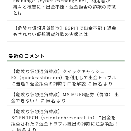
Exchange（cyber-exchange.net）利用者が
続々と被害に…出金不能・返金拒否の詐欺の特徴
とは
【危険な仮想通貨詐欺】EGPITで出金不能！返金
もされない仮想通貨詐欺の実態とは
最近のコメント
【危険な仮想通貨詐欺】クイックキャッシュ
FX（quickcashfx.com）を利用して出金トラブル
に遭遇？返金拒否の詐欺手口を解説
に
匿名
より
【危険な仮想通貨詐欺】MS MUFG証券（偽物） 出
金できない！
に
匿名
より
【危険な仮想通貨詐欺】
SCIENTECH（scientechresearch.io）に出金を
拒否された？返金トラブル続出の詐欺に注意喚起！
に
匿名
より