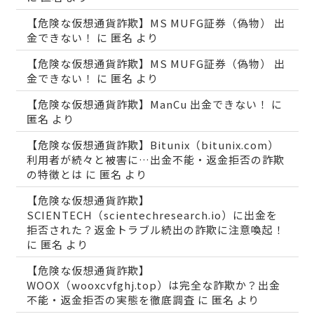
【危険な仮想通貨詐欺】MS MUFG証券（偽物） 出
金できない！
に
匿名
より
【危険な仮想通貨詐欺】MS MUFG証券（偽物） 出
金できない！
に
匿名
より
【危険な仮想通貨詐欺】ManCu 出金できない！
に
匿名
より
【危険な仮想通貨詐欺】Bitunix（bitunix.com）
利用者が続々と被害に…出金不能・返金拒否の詐欺
の特徴とは
に
匿名
より
【危険な仮想通貨詐欺】
SCIENTECH（scientechresearch.io）に出金を
拒否された？返金トラブル続出の詐欺に注意喚起！
に
匿名
より
【危険な仮想通貨詐欺】
WOOX（wooxcvfghj.top）は完全な詐欺か？出金
不能・返金拒否の実態を徹底調査
に
匿名
より