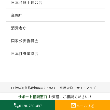
日本弁護士連合会
金融庁
消費者庁
国家公安委員会
日本証券業協会
FX仮想通貨詐欺情報局について
利用規約
サイトマップ
削除依頼フォーム
サポート相談窓口
お気軽にご相談ください！
call
mail
0120-769-487
メールする
© 2024 - 2026 FX仮想通貨詐欺情報局