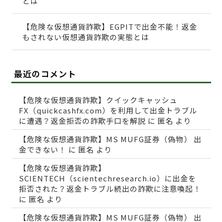
とは
【危険な仮想通貨詐欺】EGPITで出金不能！返金
もされない仮想通貨詐欺の実態とは
最近のコメント
【危険な仮想通貨詐欺】クイックキャッシュ
FX（quickcashfx.com）を利用して出金トラブル
に遭遇？返金拒否の詐欺手口を解説
に
匿名
より
【危険な仮想通貨詐欺】MS MUFG証券（偽物） 出
金できない！
に
匿名
より
【危険な仮想通貨詐欺】
SCIENTECH（scientechresearch.io）に出金を
拒否された？返金トラブル続出の詐欺に注意喚起！
に
匿名
より
【危険な仮想通貨詐欺】MS MUFG証券（偽物） 出