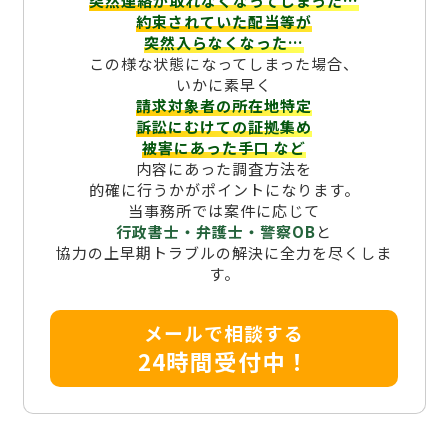
突然連絡が取れなくなってしまった…
約束されていた配当等が
突然入らなくなった…
この様な状態になってしまった場合、
いかに素早く
請求対象者の所在地特定
訴訟にむけての証拠集め
被害にあった手口
など
内容にあった調査方法を
的確に行うかがポイントになります。
当事務所では案件に応じて
行政書士・弁護士・警察OB
と
協力の上早期トラブルの解決に全力を尽くしま
す。
メールで相談する
24時間受付中！