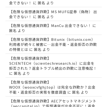
金できない！
に
匿名
より
【危険な仮想通貨詐欺】MS MUFG証券（偽物） 出
金できない！
に
匿名
より
【危険な仮想通貨詐欺】ManCu 出金できない！
に
匿名
より
【危険な仮想通貨詐欺】Bitunix（bitunix.com）
利用者が続々と被害に…出金不能・返金拒否の詐欺
の特徴とは
に
匿名
より
【危険な仮想通貨詐欺】
SCIENTECH（scientechresearch.io）に出金を
拒否された？返金トラブル続出の詐欺に注意喚起！
に
匿名
より
【危険な仮想通貨詐欺】
WOOX（wooxcvfghj.top）は完全な詐欺か？出金
不能・返金拒否の実態を徹底調査
に
匿名
より
【危険な仮想通貨詐欺】AECアセットマネジメント
（aeccapital.jp）で仮想通貨が出金不可に！返金