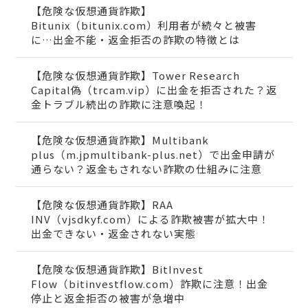
【危険な仮想通貨詐欺】
Bitunix（bitunix.com）利用者が続々と被害
に…出金不能・返金拒否の詐欺の特徴とは
【危険な仮想通貨詐欺】Tower Research
Capital偽（trcam.vip）に出金を拒否された？返
金トラブル続出の詐欺に注意喚起！
【危険な仮想通貨詐欺】Multibank
plus（m.jpmultibank-plus.net）で出金申請が
通らない？返金もされない詐欺の仕組みに注意
【危険な仮想通貨詐欺】RAA
INV（vjsdkyf.com）による詐欺被害が拡大中！
出金できない・返金されない実態
【危険な仮想通貨詐欺】BitInvest
Flow（bitinvestflow.com）詐欺に注意！出金
停止と返金拒否の被害が急増中