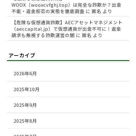
WOOX（wooxcvfghj.top）は完全な詐欺か？出金
不能・返金拒否の実態を徹底調査
に
匿名
より
【危険な仮想通貨詐欺】AECアセットマネジメント
（aeccapital.jp）で仮想通貨が出金不可に！返金
請求も無視する詐欺運営の闇
に
匿名
より
アーカイブ
2026年6月
2025年10月
2025年9月
2025年8月