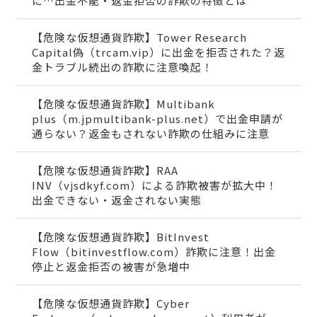
に…出金不能・返金拒否の詐欺の特徴とは
【危険な仮想通貨詐欺】Tower Research
Capital偽（trcam.vip）に出金を拒否された？返
金トラブル続出の詐欺に注意喚起！
【危険な仮想通貨詐欺】Multibank
plus（m.jpmultibank-plus.net）で出金申請が
通らない？返金もされない詐欺の仕組みに注意
【危険な仮想通貨詐欺】RAA
INV（vjsdkyf.com）による詐欺被害が拡大中！
出金できない・返金されない実態
【危険な仮想通貨詐欺】BitInvest
Flow（bitinvestflow.com）詐欺に注意！出金
停止と返金拒否の被害が急増中
【危険な仮想通貨詐欺】Cyber