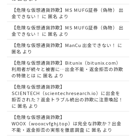
【危険な仮想通貨詐欺】MS MUFG証券（偽物） 出
金できない！
に
匿名
より
【危険な仮想通貨詐欺】MS MUFG証券（偽物） 出
金できない！
に
匿名
より
【危険な仮想通貨詐欺】ManCu 出金できない！
に
匿名
より
【危険な仮想通貨詐欺】Bitunix（bitunix.com）
利用者が続々と被害に…出金不能・返金拒否の詐欺
の特徴とは
に
匿名
より
【危険な仮想通貨詐欺】
SCIENTECH（scientechresearch.io）に出金を
拒否された？返金トラブル続出の詐欺に注意喚起！
に
匿名
より
【危険な仮想通貨詐欺】
WOOX（wooxcvfghj.top）は完全な詐欺か？出金
不能・返金拒否の実態を徹底調査
に
匿名
より