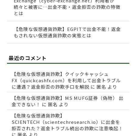
Exchange（cyber-exchange.net）利用者が
続々と被害に…出金不能・返金拒否の詐欺の特徴
とは
【危険な仮想通貨詐欺】EGPITで出金不能！返金
もされない仮想通貨詐欺の実態とは
最近のコメント
【危険な仮想通貨詐欺】クイックキャッシュ
FX（quickcashfx.com）を利用して出金トラブル
に遭遇？返金拒否の詐欺手口を解説
に
匿名
より
【危険な仮想通貨詐欺】MS MUFG証券（偽物） 出
金できない！
に
匿名
より
【危険な仮想通貨詐欺】
SCIENTECH（scientechresearch.io）に出金を
拒否された？返金トラブル続出の詐欺に注意喚起！
に
匿名
より