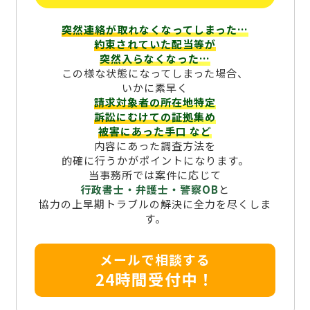
突然連絡が取れなくなってしまった…
約束されていた配当等が
突然入らなくなった…
この様な状態になってしまった場合、
いかに素早く
請求対象者の所在地特定
訴訟にむけての証拠集め
被害にあった手口
など
内容にあった調査方法を
的確に行うかがポイントになります。
当事務所では案件に応じて
行政書士・弁護士・警察OB
と
協力の上早期トラブルの解決に全力を尽くしま
す。
メールで相談する
24時間受付中！