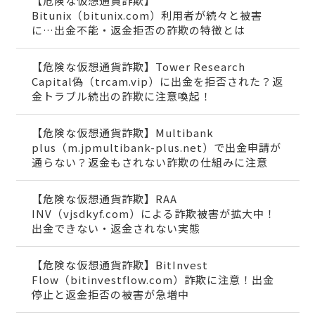
【危険な仮想通貨詐欺】
Bitunix（bitunix.com）利用者が続々と被害
に…出金不能・返金拒否の詐欺の特徴とは
【危険な仮想通貨詐欺】Tower Research
Capital偽（trcam.vip）に出金を拒否された？返
金トラブル続出の詐欺に注意喚起！
【危険な仮想通貨詐欺】Multibank
plus（m.jpmultibank-plus.net）で出金申請が
通らない？返金もされない詐欺の仕組みに注意
【危険な仮想通貨詐欺】RAA
INV（vjsdkyf.com）による詐欺被害が拡大中！
出金できない・返金されない実態
【危険な仮想通貨詐欺】BitInvest
Flow（bitinvestflow.com）詐欺に注意！出金
停止と返金拒否の被害が急増中