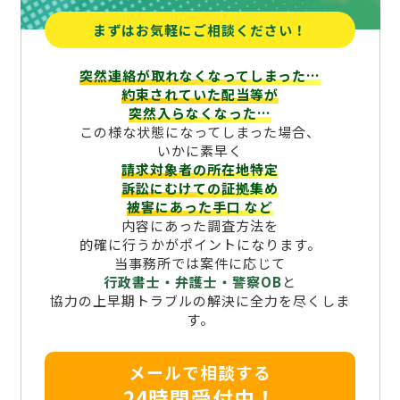
まずはお気軽にご相談ください！
突然連絡が取れなくなってしまった…
約束されていた配当等が
突然入らなくなった…
この様な状態になってしまった場合、
いかに素早く
請求対象者の所在地特定
訴訟にむけての証拠集め
被害にあった手口
など
内容にあった調査方法を
的確に行うかがポイントになります。
当事務所では案件に応じて
行政書士・弁護士・警察OB
と
協力の上早期トラブルの解決に全力を尽くしま
す。
メールで相談する
24時間受付中！