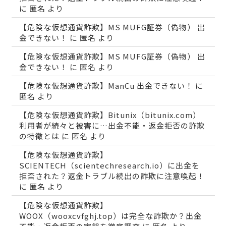
に
匿名
より
【危険な仮想通貨詐欺】MS MUFG証券（偽物） 出
金できない！
に
匿名
より
【危険な仮想通貨詐欺】MS MUFG証券（偽物） 出
金できない！
に
匿名
より
【危険な仮想通貨詐欺】ManCu 出金できない！
に
匿名
より
【危険な仮想通貨詐欺】Bitunix（bitunix.com）
利用者が続々と被害に…出金不能・返金拒否の詐欺
の特徴とは
に
匿名
より
【危険な仮想通貨詐欺】
SCIENTECH（scientechresearch.io）に出金を
拒否された？返金トラブル続出の詐欺に注意喚起！
に
匿名
より
【危険な仮想通貨詐欺】
WOOX（wooxcvfghj.top）は完全な詐欺か？出金