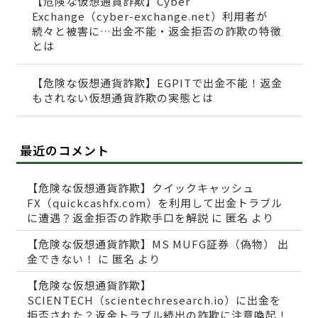
【危険な仮想通貨詐欺】Cyber
Exchange（cyber-exchange.net）利用者が
続々と被害に…出金不能・返金拒否の詐欺の特徴
とは
【危険な仮想通貨詐欺】EGPITで出金不能！返金
もされない仮想通貨詐欺の実態とは
最近のコメント
【危険な仮想通貨詐欺】クイックキャッシュ
FX（quickcashfx.com）を利用して出金トラブル
に遭遇？返金拒否の詐欺手口を解説
に
匿名
より
【危険な仮想通貨詐欺】MS MUFG証券（偽物） 出
金できない！
に
匿名
より
【危険な仮想通貨詐欺】
SCIENTECH（scientechresearch.io）に出金を
拒否された？返金トラブル続出の詐欺に注意喚起！