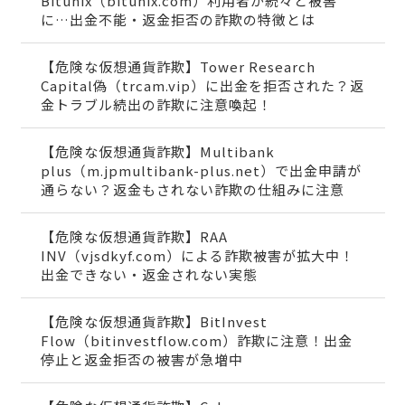
Bitunix（bitunix.com）利用者が続々と被害
に…出金不能・返金拒否の詐欺の特徴とは
【危険な仮想通貨詐欺】Tower Research
Capital偽（trcam.vip）に出金を拒否された？返
金トラブル続出の詐欺に注意喚起！
【危険な仮想通貨詐欺】Multibank
plus（m.jpmultibank-plus.net）で出金申請が
通らない？返金もされない詐欺の仕組みに注意
【危険な仮想通貨詐欺】RAA
INV（vjsdkyf.com）による詐欺被害が拡大中！
出金できない・返金されない実態
【危険な仮想通貨詐欺】BitInvest
Flow（bitinvestflow.com）詐欺に注意！出金
停止と返金拒否の被害が急増中