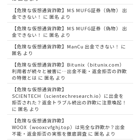
【危険な仮想通貨詐欺】MS MUFG証券（偽物） 出
金できない！
に
匿名
より
【危険な仮想通貨詐欺】MS MUFG証券（偽物） 出
金できない！
に
匿名
より
【危険な仮想通貨詐欺】ManCu 出金できない！
に
匿名
より
【危険な仮想通貨詐欺】Bitunix（bitunix.com）
利用者が続々と被害に…出金不能・返金拒否の詐欺
の特徴とは
に
匿名
より
【危険な仮想通貨詐欺】
SCIENTECH（scientechresearch.io）に出金を
拒否された？返金トラブル続出の詐欺に注意喚起！
に
匿名
より
【危険な仮想通貨詐欺】
WOOX（wooxcvfghj.top）は完全な詐欺か？出金
不能・返金拒否の実態を徹底調査
に
匿名
より