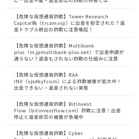
に…出金不能・返金拒否の詐欺の特徴とは
【危険な仮想通貨詐欺】Tower Research
Capital偽（trcam.vip）に出金を拒否された？返
金トラブル続出の詐欺に注意喚起！
【危険な仮想通貨詐欺】Multibank
plus（m.jpmultibank-plus.net）で出金申請が
通らない？返金もされない詐欺の仕組みに注意
【危険な仮想通貨詐欺】RAA
INV（vjsdkyf.com）による詐欺被害が拡大中！
出金できない・返金されない実態
【危険な仮想通貨詐欺】BitInvest
Flow（bitinvestflow.com）詐欺に注意！出金
停止と返金拒否の被害が急増中
【危険な仮想通貨詐欺】Cyber