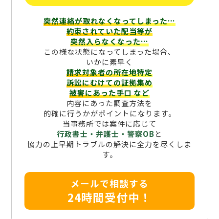
突然連絡が取れなくなってしまった…
約束されていた配当等が
突然入らなくなった…
この様な状態になってしまった場合、
いかに素早く
請求対象者の所在地特定
訴訟にむけての証拠集め
被害にあった手口
など
内容にあった調査方法を
的確に行うかがポイントになります。
当事務所では案件に応じて
行政書士・弁護士・警察OB
と
協力の上早期トラブルの解決に全力を尽くしま
す。
メールで相談する
24時間受付中！