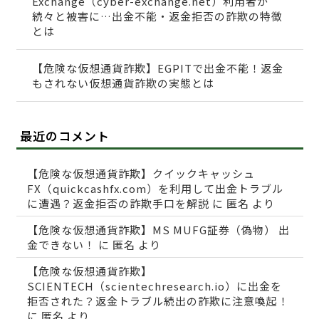
Exchange（cyber-exchange.net）利用者が
続々と被害に…出金不能・返金拒否の詐欺の特徴
とは
【危険な仮想通貨詐欺】EGPITで出金不能！返金
もされない仮想通貨詐欺の実態とは
最近のコメント
【危険な仮想通貨詐欺】クイックキャッシュ
FX（quickcashfx.com）を利用して出金トラブル
に遭遇？返金拒否の詐欺手口を解説
に
匿名
より
【危険な仮想通貨詐欺】MS MUFG証券（偽物） 出
金できない！
に
匿名
より
【危険な仮想通貨詐欺】
SCIENTECH（scientechresearch.io）に出金を
拒否された？返金トラブル続出の詐欺に注意喚起！
に
匿名
より