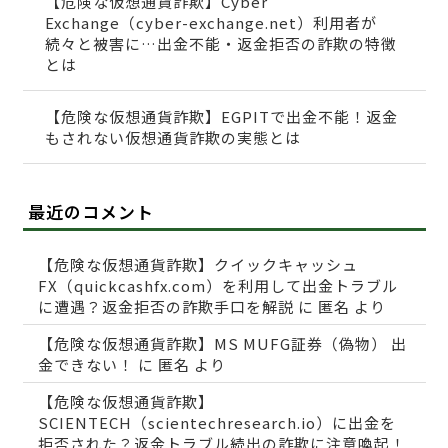
【危険な仮想通貨詐欺】Cyber
Exchange（cyber-exchange.net）利用者が
続々と被害に…出金不能・返金拒否の詐欺の特徴
とは
【危険な仮想通貨詐欺】EGPITで出金不能！返金
もされない仮想通貨詐欺の実態とは
最近のコメント
【危険な仮想通貨詐欺】クイックキャッシュ
FX（quickcashfx.com）を利用して出金トラブル
に遭遇？返金拒否の詐欺手口を解説
に
匿名
より
【危険な仮想通貨詐欺】MS MUFG証券（偽物） 出
金できない！
に
匿名
より
【危険な仮想通貨詐欺】
SCIENTECH（scientechresearch.io）に出金を
拒否された？返金トラブル続出の詐欺に注意喚起！