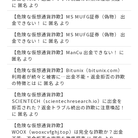
に
匿名
より
【危険な仮想通貨詐欺】MS MUFG証券（偽物） 出
金できない！
に
匿名
より
【危険な仮想通貨詐欺】MS MUFG証券（偽物） 出
金できない！
に
匿名
より
【危険な仮想通貨詐欺】ManCu 出金できない！
に
匿名
より
【危険な仮想通貨詐欺】Bitunix（bitunix.com）
利用者が続々と被害に…出金不能・返金拒否の詐欺
の特徴とは
に
匿名
より
【危険な仮想通貨詐欺】
SCIENTECH（scientechresearch.io）に出金を
拒否された？返金トラブル続出の詐欺に注意喚起！
に
匿名
より
【危険な仮想通貨詐欺】
WOOX（wooxcvfghj.top）は完全な詐欺か？出金