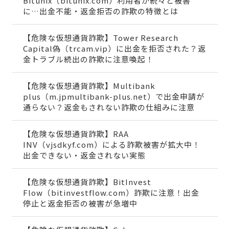
Bitunix（bitunix.com）利用者が続々と被害
に…出金不能・返金拒否の詐欺の特徴とは
【危険な仮想通貨詐欺】Tower Research
Capital偽（trcam.vip）に出金を拒否された？返
金トラブル続出の詐欺に注意喚起！
【危険な仮想通貨詐欺】Multibank
plus（m.jpmultibank-plus.net）で出金申請が
通らない？返金もされない詐欺の仕組みに注意
【危険な仮想通貨詐欺】RAA
INV（vjsdkyf.com）による詐欺被害が拡大中！
出金できない・返金されない実態
【危険な仮想通貨詐欺】BitInvest
Flow（bitinvestflow.com）詐欺に注意！出金
停止と返金拒否の被害が急増中