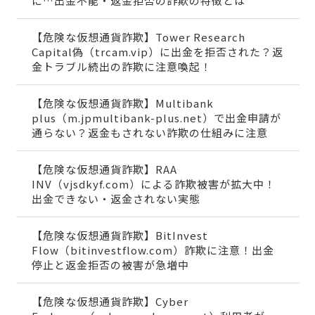
に…出金不能・返金拒否の詐欺の特徴とは
【危険な仮想通貨詐欺】Tower Research
Capital偽（trcam.vip）に出金を拒否された？返
金トラブル続出の詐欺に注意喚起！
【危険な仮想通貨詐欺】Multibank
plus（m.jpmultibank-plus.net）で出金申請が
通らない？返金もされない詐欺の仕組みに注意
【危険な仮想通貨詐欺】RAA
INV（vjsdkyf.com）による詐欺被害が拡大中！
出金できない・返金されない実態
【危険な仮想通貨詐欺】BitInvest
Flow（bitinvestflow.com）詐欺に注意！出金
停止と返金拒否の被害が急増中
【危険な仮想通貨詐欺】Cyber