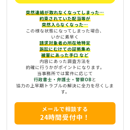
突然連絡が取れなくなってしまった…
約束されていた配当等が
突然入らなくなった…
この様な状態になってしまった場合、
いかに素早く
請求対象者の所在地特定
訴訟にむけての証拠集め
被害にあった手口
など
内容にあった調査方法を
的確に行うかがポイントになります。
当事務所では案件に応じて
行政書士・弁護士・警察OB
と
協力の上早期トラブルの解決に全力を尽くしま
す。
メールで相談する
24時間受付中！