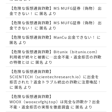
【危険な仮想通貨詐欺】MS MUFG証券（偽物） 出
金できない！
に
匿名
より
【危険な仮想通貨詐欺】MS MUFG証券（偽物） 出
金できない！
に
匿名
より
【危険な仮想通貨詐欺】ManCu 出金できない！
に
匿名
より
【危険な仮想通貨詐欺】Bitunix（bitunix.com）
利用者が続々と被害に…出金不能・返金拒否の詐欺
の特徴とは
に
匿名
より
【危険な仮想通貨詐欺】
SCIENTECH（scientechresearch.io）に出金を
拒否された？返金トラブル続出の詐欺に注意喚起！
に
匿名
より
【危険な仮想通貨詐欺】
WOOX（wooxcvfghj.top）は完全な詐欺か？出金
不能・返金拒否の実態を徹底調査
に
匿名
より