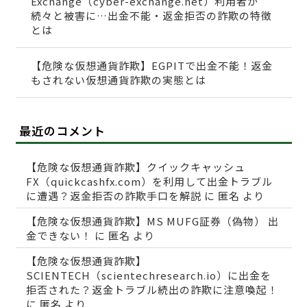
Exchange（cyber-exchange.net）利用者が
続々と被害に…出金不能・返金拒否の詐欺の特徴
とは
【危険な仮想通貨詐欺】EGPITで出金不能！返金
もされない仮想通貨詐欺の実態とは
最近のコメント
【危険な仮想通貨詐欺】クイックキャッシュ
FX（quickcashfx.com）を利用して出金トラブル
に遭遇？返金拒否の詐欺手口を解説
に
匿名
より
【危険な仮想通貨詐欺】MS MUFG証券（偽物） 出
金できない！
に
匿名
より
【危険な仮想通貨詐欺】
SCIENTECH（scientechresearch.io）に出金を
拒否された？返金トラブル続出の詐欺に注意喚起！
に
匿名
より