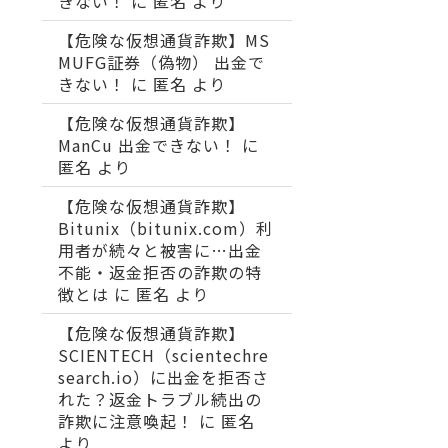
きない！
に
匿名
より
【危険な仮想通貨詐欺】MS
MUFG証券（偽物） 出金で
きない！
に
匿名
より
【危険な仮想通貨詐欺】
ManCu 出金できない！
に
匿名
より
【危険な仮想通貨詐欺】
Bitunix（bitunix.com）利
用者が続々と被害に…出金
不能・返金拒否の詐欺の特
徴とは
に
匿名
より
【危険な仮想通貨詐欺】
SCIENTECH（scientechre
search.io）に出金を拒否さ
れた？返金トラブル続出の
詐欺に注意喚起！
に
匿名
より