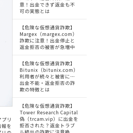
意！出金できず返金も不
可の実態とは
【危険な仮想通貨詐欺】
Margex（margex.com）
詐欺に注意！出金停止と
返金拒否の被害が急増中
【危険な仮想通貨詐欺】
Bitunix（bitunix.com）
利用者が続々と被害に…
出金不能・返金拒否の詐
欺の特徴とは
【危険な仮想通貨詐欺】
Tower Research Capital
偽（trcam.vip）に出金を
アプリ
拒否された？返金トラブ
情報を
ル続出の詐欺に注意喚
プリの