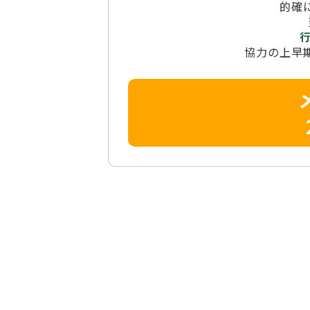
的確
協力の上早