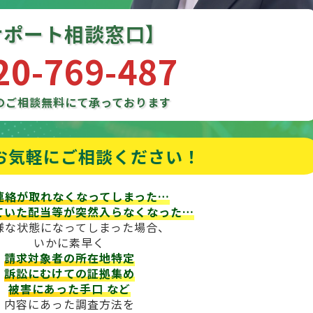
サポート相談窓口】
20-769-487
のご相談
無料にて承っております
お気軽にご相談ください！
連絡が取れなくなってしまった…
ていた配当等が
突然入らなくなった…
様な状態になってしまった場合、
いかに素早く
請求対象者の所在地特定
訴訟にむけての証拠集め
被害にあった手口
など
内容にあった調査方法を