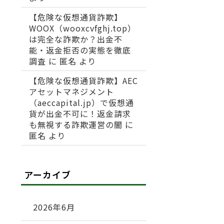
【危険な仮想通貨詐欺】
WOOX（wooxcvfghj.top）
は完全な詐欺か？出金不
能・返金拒否の実態を徹底
調査
に
匿名
より
【危険な仮想通貨詐欺】AEC
アセットマネジメント
（aeccapital.jp）で仮想通
貨が出金不可に！返金請求
も無視する詐欺運営の闇
に
匿名
より
アーカイブ
2026年6月