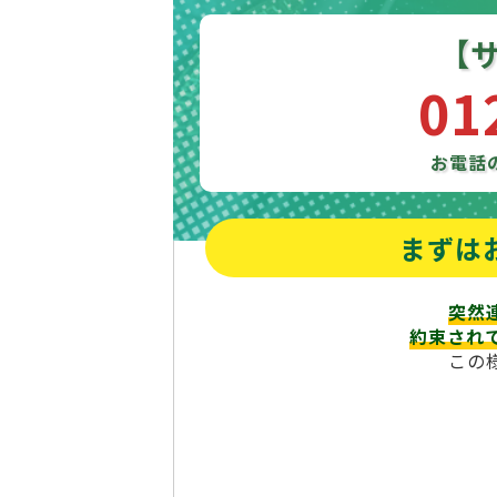
【
01
お電話
まずは
突然
約束され
この