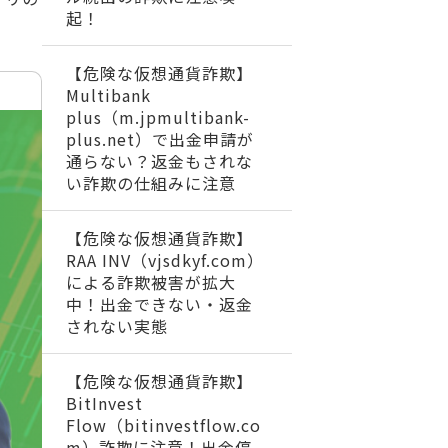
起！
【危険な仮想通貨詐欺】
Multibank
plus（m.jpmultibank-
plus.net）で出金申請が
通らない？返金もされな
い詐欺の仕組みに注意
【危険な仮想通貨詐欺】
RAA INV（vjsdkyf.com）
による詐欺被害が拡大
中！出金できない・返金
されない実態
【危険な仮想通貨詐欺】
BitInvest
Flow（bitinvestflow.co
m）詐欺に注意！出金停