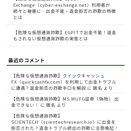
Exchange（cyber-exchange.net）利用者が
続々と被害に…出金不能・返金拒否の詐欺の特徴
とは
【危険な仮想通貨詐欺】EGPITで出金不能！返金
もされない仮想通貨詐欺の実態とは
最近のコメント
【危険な仮想通貨詐欺】クイックキャッシュ
FX（quickcashfx.com）を利用して出金トラブル
に遭遇？返金拒否の詐欺手口を解説
に
匿名
より
【危険な仮想通貨詐欺】MS MUFG証券（偽物） 出
金できない！
に
匿名
より
【危険な仮想通貨詐欺】
SCIENTECH（scientechresearch.io）に出金を
拒否された？返金トラブル続出の詐欺に注意喚起！