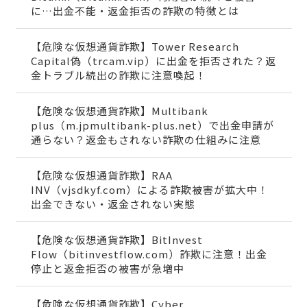
に…出金不能・返金拒否の詐欺の特徴とは
【危険な仮想通貨詐欺】Tower Research
Capital偽（trcam.vip）に出金を拒否された？返
金トラブル続出の詐欺に注意喚起！
【危険な仮想通貨詐欺】Multibank
plus（m.jpmultibank-plus.net）で出金申請が
通らない？返金もされない詐欺の仕組みに注意
【危険な仮想通貨詐欺】RAA
INV（vjsdkyf.com）による詐欺被害が拡大中！
出金できない・返金されない実態
【危険な仮想通貨詐欺】BitInvest
Flow（bitinvestflow.com）詐欺に注意！出金
停止と返金拒否の被害が急増中
【危険な仮想通貨詐欺】Cyber