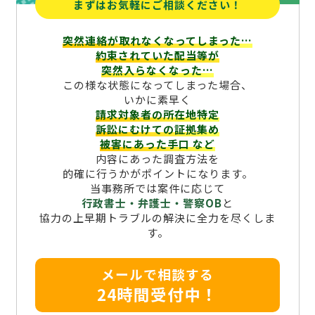
まずはお気軽にご相談ください！
突然連絡が取れなくなってしまった…
約束されていた配当等が
突然入らなくなった…
この様な状態になってしまった場合、
いかに素早く
請求対象者の所在地特定
訴訟にむけての証拠集め
被害にあった手口
など
内容にあった調査方法を
的確に行うかがポイントになります。
当事務所では案件に応じて
行政書士・弁護士・警察OB
と
協力の上早期トラブルの解決に全力を尽くしま
す。
メールで相談する
24時間受付中！