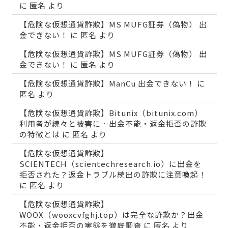
に
匿名
より
【危険な仮想通貨詐欺】MS MUFG証券（偽物） 出
金できない！
に
匿名
より
【危険な仮想通貨詐欺】MS MUFG証券（偽物） 出
金できない！
に
匿名
より
【危険な仮想通貨詐欺】ManCu 出金できない！
に
匿名
より
【危険な仮想通貨詐欺】Bitunix（bitunix.com）
利用者が続々と被害に…出金不能・返金拒否の詐欺
の特徴とは
に
匿名
より
【危険な仮想通貨詐欺】
SCIENTECH（scientechresearch.io）に出金を
拒否された？返金トラブル続出の詐欺に注意喚起！
に
匿名
より
【危険な仮想通貨詐欺】
WOOX（wooxcvfghj.top）は完全な詐欺か？出金
不能・返金拒否の実態を徹底調査
に
匿名
より