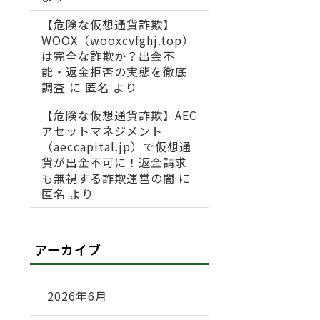
【危険な仮想通貨詐欺】
WOOX（wooxcvfghj.top）
は完全な詐欺か？出金不
能・返金拒否の実態を徹底
調査
に
匿名
より
【危険な仮想通貨詐欺】AEC
アセットマネジメント
（aeccapital.jp）で仮想通
貨が出金不可に！返金請求
も無視する詐欺運営の闇
に
匿名
より
アーカイブ
2026年6月