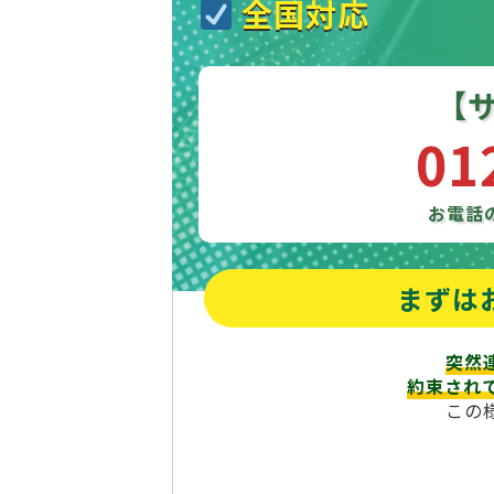
全国対応
【
01
お電話
まずは
突然
約束され
この