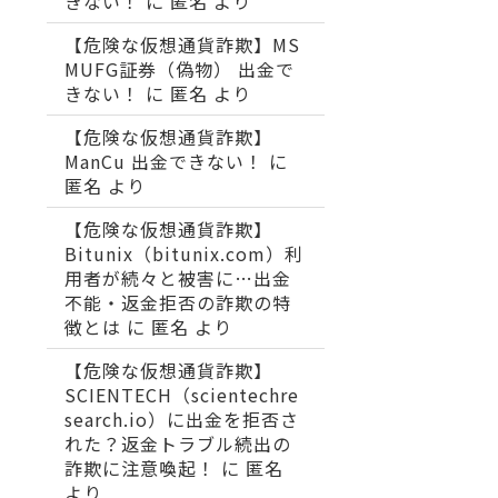
きない！
に
匿名
より
【危険な仮想通貨詐欺】MS
MUFG証券（偽物） 出金で
きない！
に
匿名
より
【危険な仮想通貨詐欺】
ManCu 出金できない！
に
匿名
より
【危険な仮想通貨詐欺】
Bitunix（bitunix.com）利
用者が続々と被害に…出金
不能・返金拒否の詐欺の特
徴とは
に
匿名
より
【危険な仮想通貨詐欺】
SCIENTECH（scientechre
search.io）に出金を拒否さ
れた？返金トラブル続出の
詐欺に注意喚起！
に
匿名
より