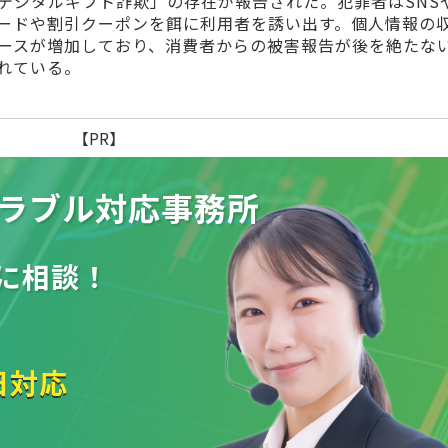
デジタルギフト詐欺」の存在が報告された。犯罪者はSNS
ードや割引クーポンを餌に利用者を誘い出す。個人情報の
ースが増加しており、消費者からの被害報告が後を絶たな
れている。
【PR】
ラブル
対応事務所
に相談！
日対応