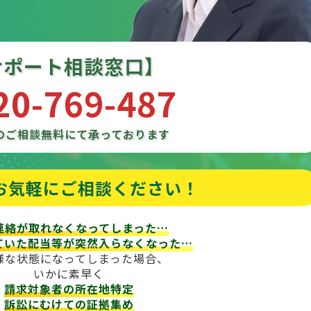
サポート相談窓口】
20-769-487
のご相談
無料にて承っております
お気軽にご相談ください！
連絡が取れなくなってしまった…
ていた配当等が
突然入らなくなった…
様な状態になってしまった場合、
いかに素早く
請求対象者の所在地特定
訴訟にむけての証拠集め