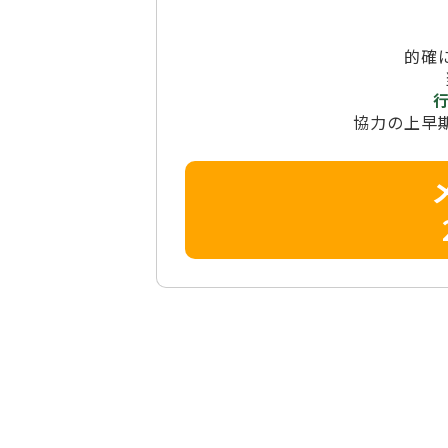
的確
協力の上早