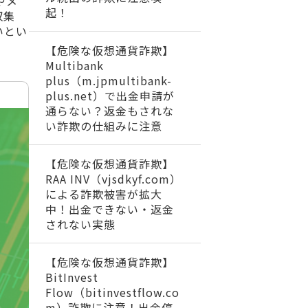
やメ
起！
収集
いとい
【危険な仮想通貨詐欺】
Multibank
plus（m.jpmultibank-
plus.net）で出金申請が
通らない？返金もされな
い詐欺の仕組みに注意
【危険な仮想通貨詐欺】
RAA INV（vjsdkyf.com）
による詐欺被害が拡大
中！出金できない・返金
されない実態
【危険な仮想通貨詐欺】
BitInvest
Flow（bitinvestflow.co
m）詐欺に注意！出金停