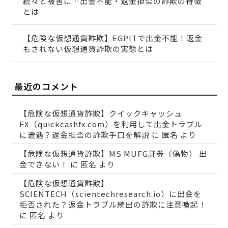
続々と被害に…出金不能・返金拒否の詐欺の特徴
とは
【危険な仮想通貨詐欺】EGPITで出金不能！返金
もされない仮想通貨詐欺の実態とは
最近のコメント
【危険な仮想通貨詐欺】クイックキャッシュ
FX（quickcashfx.com）を利用して出金トラブル
に遭遇？返金拒否の詐欺手口を解説
に
匿名
より
【危険な仮想通貨詐欺】MS MUFG証券（偽物） 出
金できない！
に
匿名
より
【危険な仮想通貨詐欺】
SCIENTECH（scientechresearch.io）に出金を
拒否された？返金トラブル続出の詐欺に注意喚起！
に
匿名
より