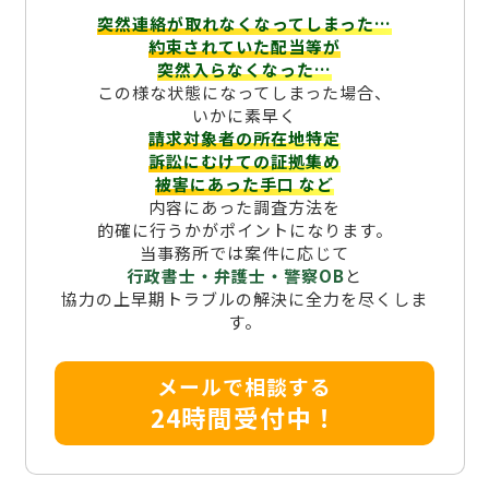
突然連絡が取れなくなってしまった…
約束されていた配当等が
突然入らなくなった…
この様な状態になってしまった場合、
いかに素早く
請求対象者の所在地特定
訴訟にむけての証拠集め
被害にあった手口
など
内容にあった調査方法を
的確に行うかがポイントになります。
当事務所では案件に応じて
行政書士・弁護士・警察OB
と
協力の上早期トラブルの解決に全力を尽くしま
す。
メールで相談する
24時間受付中！