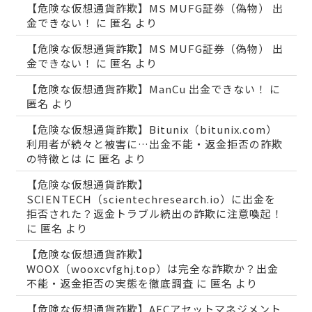
【危険な仮想通貨詐欺】MS MUFG証券（偽物） 出
金できない！
に
匿名
より
【危険な仮想通貨詐欺】MS MUFG証券（偽物） 出
金できない！
に
匿名
より
【危険な仮想通貨詐欺】ManCu 出金できない！
に
匿名
より
【危険な仮想通貨詐欺】Bitunix（bitunix.com）
利用者が続々と被害に…出金不能・返金拒否の詐欺
の特徴とは
に
匿名
より
【危険な仮想通貨詐欺】
SCIENTECH（scientechresearch.io）に出金を
拒否された？返金トラブル続出の詐欺に注意喚起！
に
匿名
より
【危険な仮想通貨詐欺】
WOOX（wooxcvfghj.top）は完全な詐欺か？出金
不能・返金拒否の実態を徹底調査
に
匿名
より
【危険な仮想通貨詐欺】AECアセットマネジメント