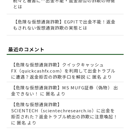
続々と被害に…出金不能・返金拒否の詐欺の特徴
とは
【危険な仮想通貨詐欺】EGPITで出金不能！返金
もされない仮想通貨詐欺の実態とは
最近のコメント
【危険な仮想通貨詐欺】クイックキャッシュ
FX（quickcashfx.com）を利用して出金トラブル
に遭遇？返金拒否の詐欺手口を解説
に
匿名
より
【危険な仮想通貨詐欺】MS MUFG証券（偽物） 出
金できない！
に
匿名
より
【危険な仮想通貨詐欺】
SCIENTECH（scientechresearch.io）に出金を
拒否された？返金トラブル続出の詐欺に注意喚起！
に
匿名
より