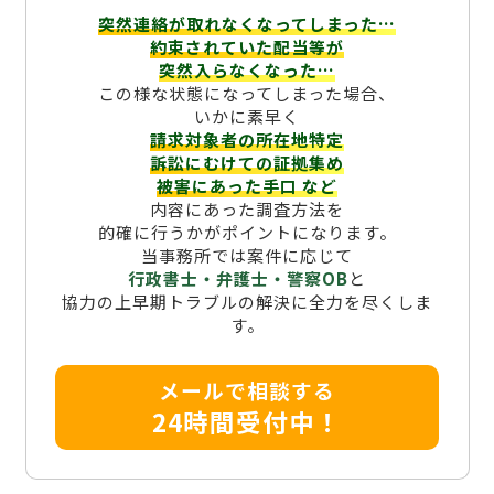
突然連絡が取れなくなってしまった…
約束されていた配当等が
突然入らなくなった…
この様な状態になってしまった場合、
いかに素早く
請求対象者の所在地特定
訴訟にむけての証拠集め
被害にあった手口
など
内容にあった調査方法を
的確に行うかがポイントになります。
当事務所では案件に応じて
行政書士・弁護士・警察OB
と
協力の上早期トラブルの解決に全力を尽くしま
す。
メールで相談する
24時間受付中！