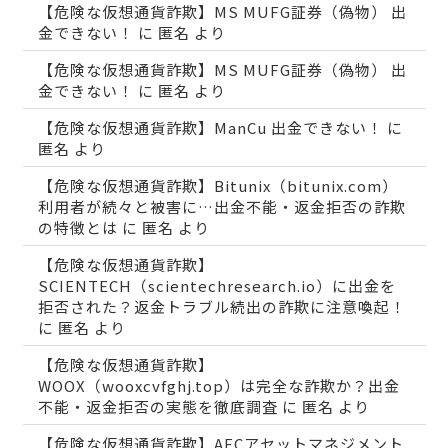
【危険な仮想通貨詐欺】MS MUFG証券（偽物） 出
金できない！
に
匿名
より
【危険な仮想通貨詐欺】MS MUFG証券（偽物） 出
金できない！
に
匿名
より
【危険な仮想通貨詐欺】ManCu 出金できない！
に
匿名
より
【危険な仮想通貨詐欺】Bitunix（bitunix.com）
利用者が続々と被害に…出金不能・返金拒否の詐欺
の特徴とは
に
匿名
より
【危険な仮想通貨詐欺】
SCIENTECH（scientechresearch.io）に出金を
拒否された？返金トラブル続出の詐欺に注意喚起！
に
匿名
より
【危険な仮想通貨詐欺】
WOOX（wooxcvfghj.top）は完全な詐欺か？出金
不能・返金拒否の実態を徹底調査
に
匿名
より
【危険な仮想通貨詐欺】AECアセットマネジメント