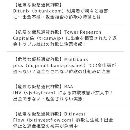
【危険な仮想通貨詐欺】
Bitunix（bitunix.com）利用者が続々と被害
に…出金不能・返金拒否の詐欺の特徴とは
【危険な仮想通貨詐欺】Tower Research
Capital偽（trcam.vip）に出金を拒否された？返
金トラブル続出の詐欺に注意喚起！
【危険な仮想通貨詐欺】Multibank
plus（m.jpmultibank-plus.net）で出金申請が
通らない？返金もされない詐欺の仕組みに注意
【危険な仮想通貨詐欺】RAA
INV（vjsdkyf.com）による詐欺被害が拡大中！
出金できない・返金されない実態
【危険な仮想通貨詐欺】BitInvest
Flow（bitinvestflow.com）詐欺に注意！出金
停止と返金拒否の被害が急増中