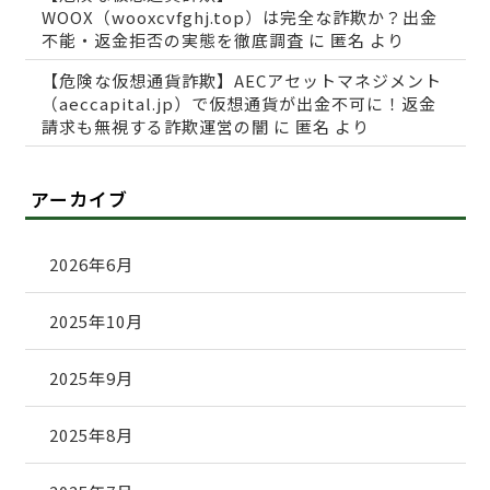
WOOX（wooxcvfghj.top）は完全な詐欺か？出金
不能・返金拒否の実態を徹底調査
に
匿名
より
【危険な仮想通貨詐欺】AECアセットマネジメント
（aeccapital.jp）で仮想通貨が出金不可に！返金
請求も無視する詐欺運営の闇
に
匿名
より
アーカイブ
2026年6月
2025年10月
2025年9月
2025年8月