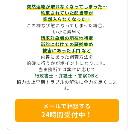
突然連絡が取れなくなってしまった…
約束されていた配当等が
突然入らなくなった…
この様な状態になってしまった場合、
いかに素早く
請求対象者の所在地特定
訴訟にむけての証拠集め
被害にあった手口
など
内容にあった調査方法を
的確に行うかがポイントになります。
当事務所では案件に応じて
行政書士・弁護士・警察OB
と
協力の上早期トラブルの解決に全力を尽くしま
す。
メールで相談する
24時間受付中！