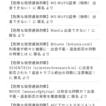
【危険な仮想通貨詐欺】MS MUFG証券（偽物） 出
金できない！
に
匿名
より
【危険な仮想通貨詐欺】MS MUFG証券（偽物） 出
金できない！
に
匿名
より
【危険な仮想通貨詐欺】ManCu 出金できない！
に
匿名
より
【危険な仮想通貨詐欺】Bitunix（bitunix.com）
利用者が続々と被害に…出金不能・返金拒否の詐欺
の特徴とは
に
匿名
より
【危険な仮想通貨詐欺】
SCIENTECH（scientechresearch.io）に出金を
拒否された？返金トラブル続出の詐欺に注意喚起！
に
匿名
より
【危険な仮想通貨詐欺】
WOOX（wooxcvfghj.top）は完全な詐欺か？出金
不能・返金拒否の実態を徹底調査
に
匿名
より
【危険な仮想通貨詐欺】AECアセットマネジメント