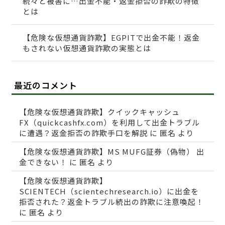
続々と被害に…出金不能・返金拒否の詐欺の特徴
とは
【危険な仮想通貨詐欺】EGPITで出金不能！返金
もされない仮想通貨詐欺の実態とは
最近のコメント
【危険な仮想通貨詐欺】クイックキャッシュ
FX（quickcashfx.com）を利用して出金トラブル
に遭遇？返金拒否の詐欺手口を解説
に
匿名
より
【危険な仮想通貨詐欺】MS MUFG証券（偽物） 出
金できない！
に
匿名
より
【危険な仮想通貨詐欺】
SCIENTECH（scientechresearch.io）に出金を
拒否された？返金トラブル続出の詐欺に注意喚起！
に
匿名
より