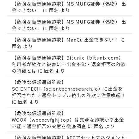
【危険な仮想通貨詐欺】MS MUFG証券（偽物） 出
金できない！
に
匿名
より
【危険な仮想通貨詐欺】MS MUFG証券（偽物） 出
金できない！
に
匿名
より
【危険な仮想通貨詐欺】ManCu 出金できない！
に
匿名
より
【危険な仮想通貨詐欺】Bitunix（bitunix.com）
利用者が続々と被害に…出金不能・返金拒否の詐欺
の特徴とは
に
匿名
より
【危険な仮想通貨詐欺】
SCIENTECH（scientechresearch.io）に出金を
拒否された？返金トラブル続出の詐欺に注意喚起！
に
匿名
より
【危険な仮想通貨詐欺】
WOOX（wooxcvfghj.top）は完全な詐欺か？出金
不能・返金拒否の実態を徹底調査
に
匿名
より
【危険な仮想通貨詐欺】AECアセットマネジメント