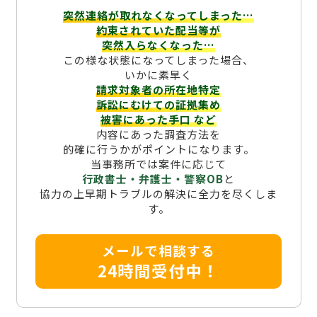
突然連絡が取れなくなってしまった…
約束されていた配当等が
突然入らなくなった…
この様な状態になってしまった場合、
いかに素早く
請求対象者の所在地特定
訴訟にむけての証拠集め
被害にあった手口
など
内容にあった調査方法を
的確に行うかがポイントになります。
当事務所では案件に応じて
行政書士・弁護士・警察OB
と
協力の上早期トラブルの解決に全力を尽くしま
す。
メールで相談する
24時間受付中！