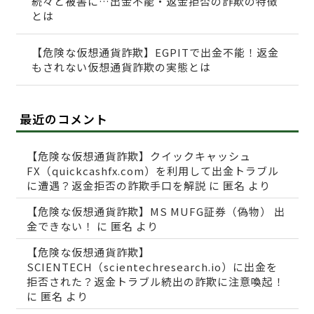
続々と被害に…出金不能・返金拒否の詐欺の特徴
とは
【危険な仮想通貨詐欺】EGPITで出金不能！返金
もされない仮想通貨詐欺の実態とは
最近のコメント
【危険な仮想通貨詐欺】クイックキャッシュ
FX（quickcashfx.com）を利用して出金トラブル
に遭遇？返金拒否の詐欺手口を解説
に
匿名
より
【危険な仮想通貨詐欺】MS MUFG証券（偽物） 出
金できない！
に
匿名
より
【危険な仮想通貨詐欺】
SCIENTECH（scientechresearch.io）に出金を
拒否された？返金トラブル続出の詐欺に注意喚起！
に
匿名
より