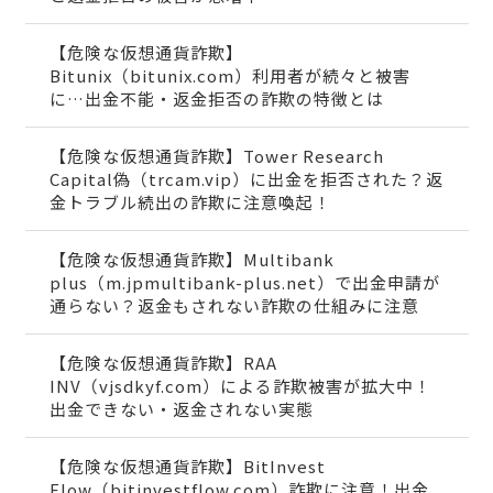
【危険な仮想通貨詐欺】
Bitunix（bitunix.com）利用者が続々と被害
に…出金不能・返金拒否の詐欺の特徴とは
【危険な仮想通貨詐欺】Tower Research
Capital偽（trcam.vip）に出金を拒否された？返
金トラブル続出の詐欺に注意喚起！
【危険な仮想通貨詐欺】Multibank
plus（m.jpmultibank-plus.net）で出金申請が
通らない？返金もされない詐欺の仕組みに注意
【危険な仮想通貨詐欺】RAA
INV（vjsdkyf.com）による詐欺被害が拡大中！
出金できない・返金されない実態
【危険な仮想通貨詐欺】BitInvest
Flow（bitinvestflow.com）詐欺に注意！出金