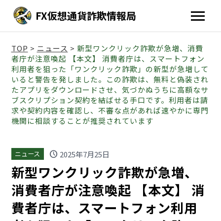
FX仮想通貨詐欺情報局
TOP
>
ニュース
>
新型ワンクリック詐欺が急増、消費
者庁が注意喚起 【本文】 消費者庁は、スマートフォン
利用者を狙った「ワンクリック詐欺」の新型が急増して
いると警告を発しました。この詐欺は、無料と偽装され
たアプリをダウンロードさせ、気づかぬうちに高額なサ
ブスクリプション契約を結ばせる手口です。利用者は請
求や契約内容を確認し、不審な点があれば速やかに専門
機関に相談することが推奨されています
schedule
2025年7月25日
ニュース
新型ワンクリック詐欺が急増、
消費者庁が注意喚起 【本文】 消
費者庁は、スマートフォン利用