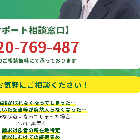
サポート相談窓口】
20-769-487
のご相談
無料にて承っております
お気軽にご相談ください！
連絡が取れなくなってしまった…
ていた配当等が
突然入らなくなった…
様な状態になってしまった場合、
いかに素早く
請求対象者の所在地特定
訴訟にむけての証拠集め