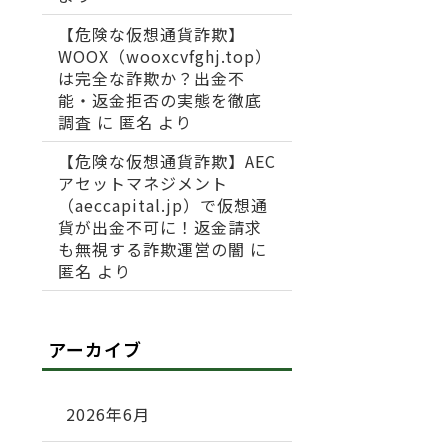
【危険な仮想通貨詐欺】
WOOX（wooxcvfghj.top）
は完全な詐欺か？出金不
能・返金拒否の実態を徹底
調査
に
匿名
より
【危険な仮想通貨詐欺】AEC
アセットマネジメント
（aeccapital.jp）で仮想通
貨が出金不可に！返金請求
も無視する詐欺運営の闇
に
匿名
より
アーカイブ
2026年6月