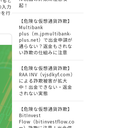
いると
起！
の入力
約を行
【危険な仮想通貨詐欺】
Multibank
plus（m.jpmultibank-
plus.net）で出金申請が
通らない？返金もされな
い詐欺の仕組みに注意
【危険な仮想通貨詐欺】
RAA INV（vjsdkyf.com）
による詐欺被害が拡大
中！出金できない・返金
されない実態
【危険な仮想通貨詐欺】
BitInvest
Flow（bitinvestflow.co
m）詐欺に注意！出金停