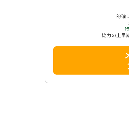
的確
協力の上早