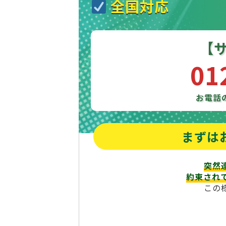
全国対応
【
01
お電話
まずは
突然
約束され
この