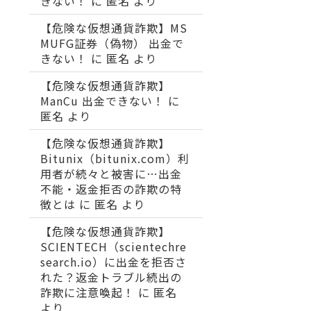
きない！
に
匿名
より
【危険な仮想通貨詐欺】MS
MUFG証券（偽物） 出金で
きない！
に
匿名
より
【危険な仮想通貨詐欺】
ManCu 出金できない！
に
匿名
より
【危険な仮想通貨詐欺】
Bitunix（bitunix.com）利
用者が続々と被害に…出金
不能・返金拒否の詐欺の特
徴とは
に
匿名
より
【危険な仮想通貨詐欺】
SCIENTECH（scientechre
search.io）に出金を拒否さ
れた？返金トラブル続出の
詐欺に注意喚起！
に
匿名
より