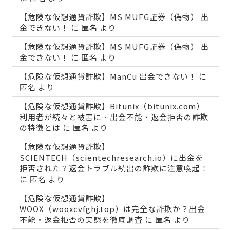
【危険な仮想通貨詐欺】MS MUFG証券（偽物） 出
金できない！
に
匿名
より
【危険な仮想通貨詐欺】MS MUFG証券（偽物） 出
金できない！
に
匿名
より
【危険な仮想通貨詐欺】ManCu 出金できない！
に
匿名
より
【危険な仮想通貨詐欺】Bitunix（bitunix.com）
利用者が続々と被害に…出金不能・返金拒否の詐欺
の特徴とは
に
匿名
より
【危険な仮想通貨詐欺】
SCIENTECH（scientechresearch.io）に出金を
拒否された？返金トラブル続出の詐欺に注意喚起！
に
匿名
より
【危険な仮想通貨詐欺】
WOOX（wooxcvfghj.top）は完全な詐欺か？出金
不能・返金拒否の実態を徹底調査
に
匿名
より