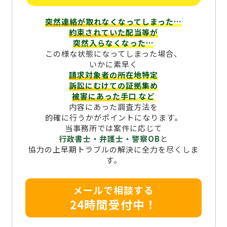
突然連絡が取れなくなってしまった…
約束されていた配当等が
突然入らなくなった…
この様な状態になってしまった場合、
いかに素早く
請求対象者の所在地特定
訴訟にむけての証拠集め
被害にあった手口
など
内容にあった調査方法を
的確に行うかがポイントになります。
当事務所では案件に応じて
行政書士・弁護士・警察OB
と
協力の上早期トラブルの解決に全力を尽くしま
す。
メールで相談する
24時間受付中！