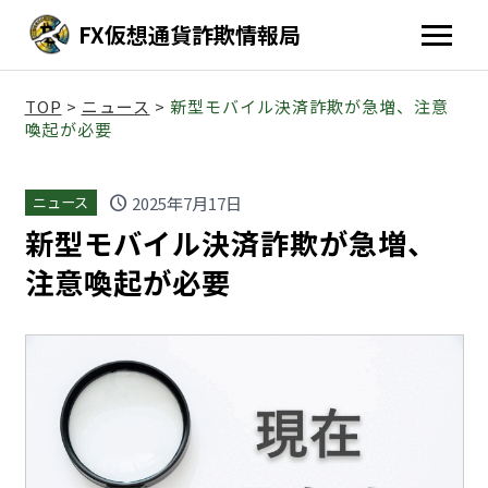
FX仮想通貨詐欺情報局
TOP
>
ニュース
>
新型モバイル決済詐欺が急増、注意
喚起が必要
schedule
2025年7月17日
ニュース
新型モバイル決済詐欺が急増、
注意喚起が必要