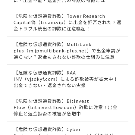
に…出金不能・返金拒否の詐欺の特徴とは
【危険な仮想通貨詐欺】Tower Research
Capital偽（trcam.vip）に出金を拒否された？返
金トラブル続出の詐欺に注意喚起！
【危険な仮想通貨詐欺】Multibank
plus（m.jpmultibank-plus.net）で出金申請が
通らない？返金もされない詐欺の仕組みに注意
【危険な仮想通貨詐欺】RAA
INV（vjsdkyf.com）による詐欺被害が拡大中！
出金できない・返金されない実態
【危険な仮想通貨詐欺】BitInvest
Flow（bitinvestflow.com）詐欺に注意！出金
停止と返金拒否の被害が急増中
【危険な仮想通貨詐欺】Cyber