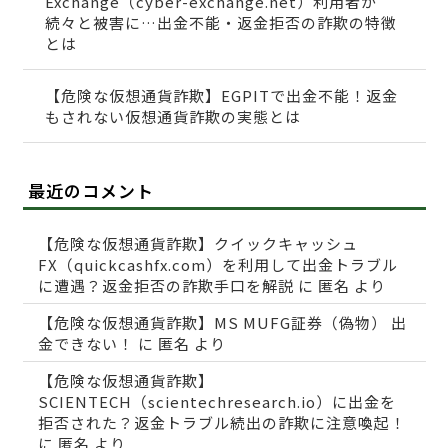
Exchange（cyber-exchange.net）利用者が
続々と被害に…出金不能・返金拒否の詐欺の特徴
とは
【危険な仮想通貨詐欺】EGPITで出金不能！返金
もされない仮想通貨詐欺の実態とは
最近のコメント
【危険な仮想通貨詐欺】クイックキャッシュ
FX（quickcashfx.com）を利用して出金トラブル
に遭遇？返金拒否の詐欺手口を解説
に
匿名
より
【危険な仮想通貨詐欺】MS MUFG証券（偽物） 出
金できない！
に
匿名
より
【危険な仮想通貨詐欺】
SCIENTECH（scientechresearch.io）に出金を
拒否された？返金トラブル続出の詐欺に注意喚起！
に
匿名
より