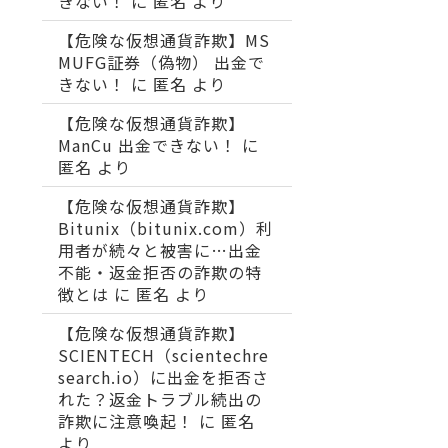
きない！
に
匿名
より
【危険な仮想通貨詐欺】MS
MUFG証券（偽物） 出金で
きない！
に
匿名
より
【危険な仮想通貨詐欺】
ManCu 出金できない！
に
匿名
より
【危険な仮想通貨詐欺】
Bitunix（bitunix.com）利
用者が続々と被害に…出金
不能・返金拒否の詐欺の特
徴とは
に
匿名
より
【危険な仮想通貨詐欺】
SCIENTECH（scientechre
search.io）に出金を拒否さ
れた？返金トラブル続出の
詐欺に注意喚起！
に
匿名
より