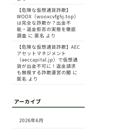
【危険な仮想通貨詐欺】
WOOX（wooxcvfghj.top）
は完全な詐欺か？出金不
能・返金拒否の実態を徹底
調査
に
匿名
より
【危険な仮想通貨詐欺】AEC
アセットマネジメント
（aeccapital.jp）で仮想通
貨が出金不可に！返金請求
も無視する詐欺運営の闇
に
匿名
より
アーカイブ
2026年6月