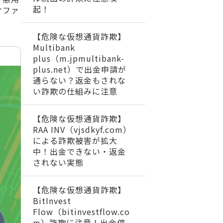
起！
オファ
【危険な仮想通貨詐欺】
Multibank
plus（m.jpmultibank-
plus.net）で出金申請が
通らない？返金もされな
い詐欺の仕組みに注意
【危険な仮想通貨詐欺】
RAA INV（vjsdkyf.com）
による詐欺被害が拡大
中！出金できない・返金
されない実態
【危険な仮想通貨詐欺】
BitInvest
Flow（bitinvestflow.co
m）詐欺に注意！出金停