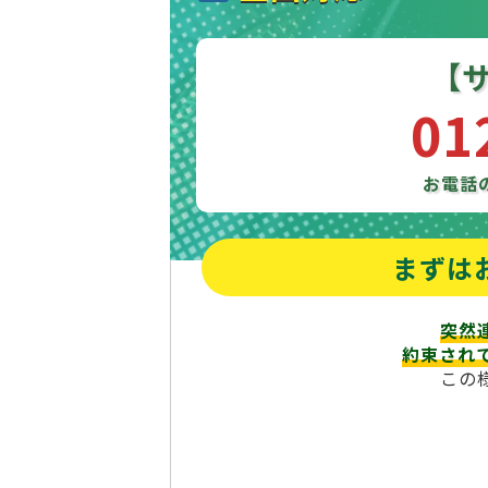
【
01
お電話
まずは
突然
約束され
この