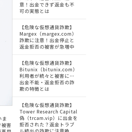
意！出金できず返金も不
可の実態とは
【危険な仮想通貨詐欺】
Margex（margex.com）
詐欺に注意！出金停止と
返金拒否の被害が急増中
【危険な仮想通貨詐欺】
Bitunix（bitunix.com）
利用者が続々と被害に…
出金不能・返金拒否の詐
欺の特徴とは
【危険な仮想通貨詐欺】
Tower Research Capital
偽（trcam.vip）に出金を
いま
拒否された？返金トラブ
で被害
ル続出の詐欺に注意喚
が悪用