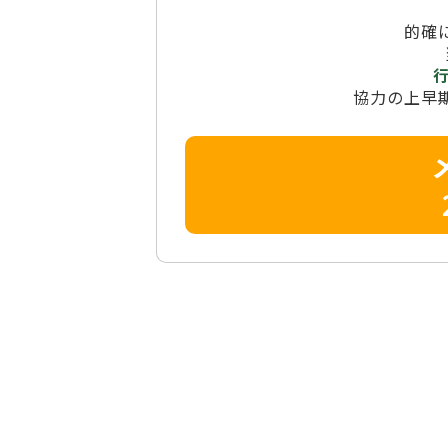
的確
協力の上早