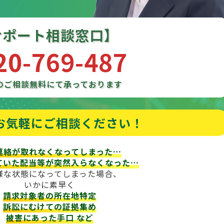
サポート相談窓口】
20-769-487
のご相談
無料にて承っております
お気軽にご相談ください！
連絡が取れなくなってしまった…
ていた配当等が
突然入らなくなった…
様な状態になってしまった場合、
いかに素早く
請求対象者の所在地特定
訴訟にむけての証拠集め
被害にあった手口
など